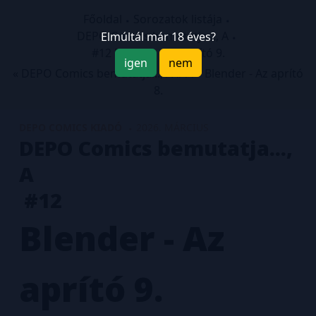
Főoldal
Sorozatok listája
DEPO Comics bemutatja..., A
Elmúltál már 18 éves?
#12 Blender - Az aprító 9.
igen
nem
« DEPO Comics bemutatja..., A #11 - Blender - Az aprító
8.
DEPO COMICS KIADÓ
2026. MÁRCIUS
DEPO Comics bemutatja...,
A
#12
Blender - Az
aprító 9.