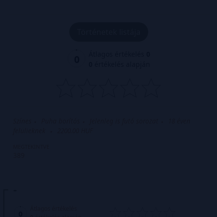
Történetek listája
Átlagos értékelés
0
0
0
értékelés alapján
Színes
Puha borítós
Jelenleg is futó sorozat
18 éven
felülieknek
2200.00 HUF
MEGTEKINTVE
389
-
Átlagos értékelés
0