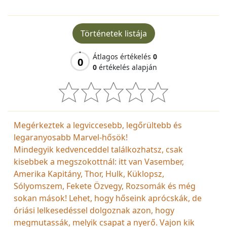
Történetek listája
Átlagos értékelés
0
0
0
értékelés alapján
Megérkeztek a legviccesebb, legőrültebb és
legaranyosabb Marvel-hősök!
Mindegyik kedvenceddel találkozhatsz, csak
kisebbek a megszokottnál: itt van Vasember,
Amerika Kapitány, Thor, Hulk, Küklopsz,
Sólyomszem, Fekete Özvegy, Rozsomák és még
sokan mások! Lehet, hogy hőseink aprócskák, de
óriási lelkesedéssel dolgoznak azon, hogy
megmutassák, melyik csapat a nyerő. Vajon kik