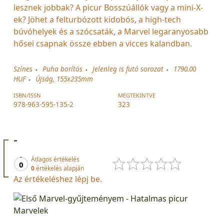
lesznek jobbak? A picur Bosszúállók vagy a mini-X-
ek? Jöhet a felturbózott kidobós, a high-tech
búvóhelyek és a szócsaták, a Marvel legaranyosabb
hősei csapnak össze ebben a vicces kalandban.
Színes
Puha borítós
Jelenleg is futó sorozat
1790.00
HUF
Újság, 155x235mm
ISBN/ISSN
MEGTEKINTVE
978-963-595-135-2
323
-
Átlagos értékelés
0
0
értékelés alapján
Az értékeléshez lépj be.