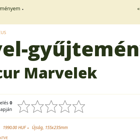
teményem
«
IUS
vel-gyűjtemé
cur Marvelek
kelés
0
lapján
1990.00 HUF
Újság, 155x235mm
NTVE