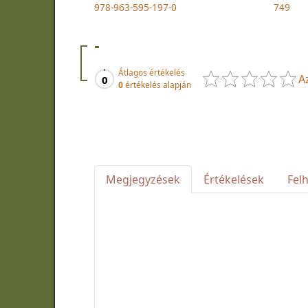
978-963-595-197-0
749
-
Átlagos értékelés
A
0
0
értékelés alapján
Megjegyzések
Értékelések
Fel