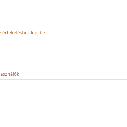
z értékeléshez lépj be.
használók