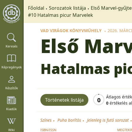
Főoldal
Sorozatok listája
Első Marvel-gyűj
#10 Hatalmas picur Marvelek
VAD VIRÁGOK KÖNYVMŰHELY
2026. MÁRC
Első Mar
Keresés
Hatalmas pi
Képregények
Készítők
Átlagos érté
0
Történetek listája
0
értékelés a
Kiadók
Színes
Puha borítós
Jelenleg is futó sorozat
ISBN/ISSN
MEGTEKI
Wiki