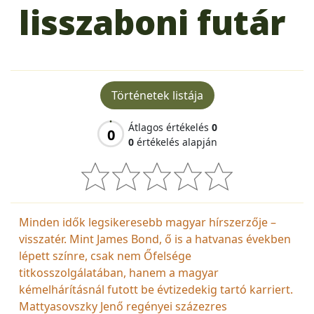
lisszaboni futár
Történetek listája
Átlagos értékelés
0
0
0
értékelés alapján
Minden idők legsikeresebb magyar hírszerzője –
visszatér. Mint James Bond, ő is a hatvanas években
lépett színre, csak nem Őfelsége
titkosszolgálatában, hanem a magyar
kémelhárításnál futott be évtizedekig tartó karriert.
Mattyasovszky Jenő regényei százezres