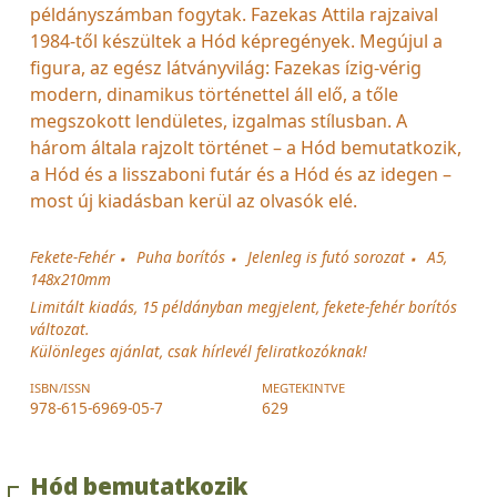
példányszámban fogytak. Fazekas Attila rajzaival
1984-től készültek a Hód képregények. Megújul a
figura, az egész látványvilág: Fazekas ízig-vérig
modern, dinamikus történettel áll elő, a tőle
megszokott lendületes, izgalmas stílusban. A
három általa rajzolt történet – a Hód bemutatkozik,
a Hód és a lisszaboni futár és a Hód és az idegen –
most új kiadásban kerül az olvasók elé.
Fekete-Fehér
Puha borítós
Jelenleg is futó sorozat
A5,
148x210mm
Limitált kiadás, 15 példányban megjelent, fekete-fehér borítós
változat.
Különleges ajánlat, csak hírlevél feliratkozóknak!
ISBN/ISSN
MEGTEKINTVE
978-615-6969-05-7
629
Hód bemutatkozik