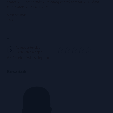
Színes
Puha borítós
Jelenleg is futó sorozat
18 éven
felülieknek
2000.00 HUF
MEGTEKINTVE
143
-
Átlagos értékelés
0
0
értékelés alapján
Az értékeléshez lépj be.
Készítők