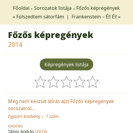
Főoldal
Sorozatok listája
Főzős képregények
« Fölszedtem sátorfám
|
Frankenstein – Él! Él! »
Főzős képregények
2014
Képregények listája
Még nem készült leírás a(z) Főzős képregények
sorozatról...
Egyszeri kiadvány
1 szám
KIADÓ(K):
Tálosi András
(2014)