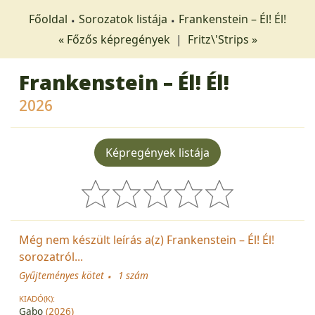
Főoldal
Sorozatok listája
Frankenstein – Él! Él!
« Főzős képregények
|
Fritz\'Strips »
Frankenstein – Él! Él!
2026
Képregények listája
Még nem készült leírás a(z) Frankenstein – Él! Él!
sorozatról...
Gyűjteményes kötet
1 szám
KIADÓ(K):
Gabo
(2026)