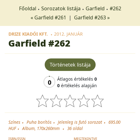
Főoldal
Sorozatok listája
Garfield
#262
« Garfield #261
|
Garfield #263 »
DRIZE KIADÓI KFT.
2012. JANUÁR
Garfield
#262
Történetek listája
Átlagos értékelés
0
0
0
értékelés alapján
Színes
Puha borítós
Jelenleg is futó sorozat
695.00
HUF
Album, 170x260mm
36
oldal
ISBN/ISSN
MEGTEKINTVE