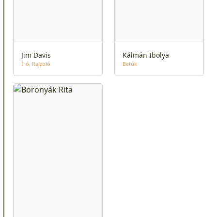
Jim Davis
Kálmán Ibolya
Író
Rajzoló
Betűk