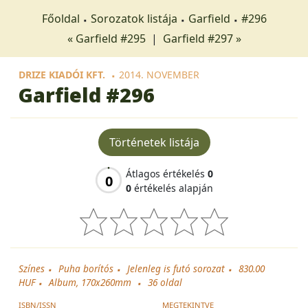
Főoldal
Sorozatok listája
Garfield
#296
« Garfield #295
|
Garfield #297 »
DRIZE KIADÓI KFT.
2014. NOVEMBER
Garfield
#296
Történetek listája
Átlagos értékelés
0
0
0
értékelés alapján
Színes
Puha borítós
Jelenleg is futó sorozat
830.00
HUF
Album, 170x260mm
36
oldal
ISBN/ISSN
MEGTEKINTVE