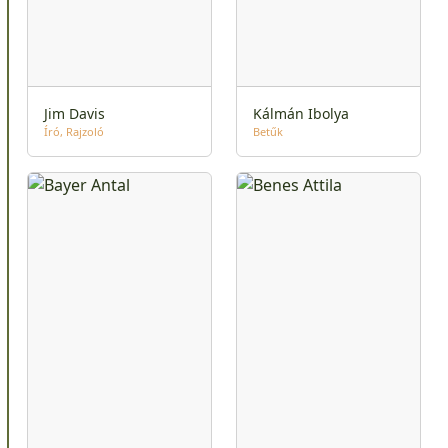
Jim Davis
Kálmán Ibolya
Író
Rajzoló
Betűk