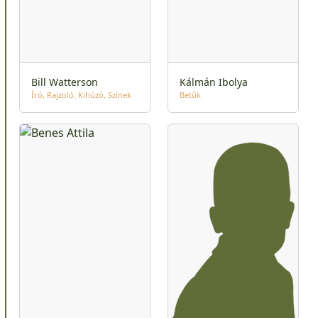
Bill Watterson
Kálmán Ibolya
Író
Rajzoló
Kihúzó
Színek
Betűk