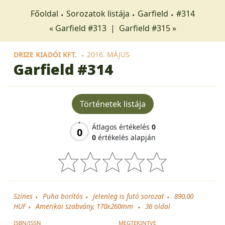
Főoldal
Sorozatok listája
Garfield
#314
« Garfield #313
|
Garfield #315 »
DRIZE KIADÓI KFT.
2016. MÁJUS
Garfield
#314
Történetek listája
Átlagos értékelés
0
0
0
értékelés alapján
Színes
Puha borítós
Jelenleg is futó sorozat
890.00
HUF
Amerikai szabvány, 170x260mm
36
oldal
ISBN/ISSN
MEGTEKINTVE