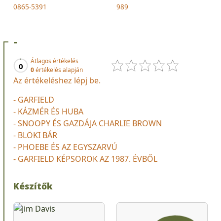
0865-5391
989
-
Átlagos értékelés
0
0
értékelés alapján
Az értékeléshez lépj be.
- GARFIELD
- KÁZMÉR ÉS HUBA
- SNOOPY ÉS GAZDÁJA CHARLIE BROWN
- BLÖKI BÁR
- PHOEBE ÉS AZ EGYSZARVÚ
- GARFIELD KÉPSOROK AZ 1987. ÉVBŐL
Készítők