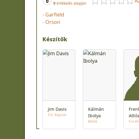
A
0
0
értékelés alapján
- Garfield
- Orson
Készítők
Jim Davis
Kálmán
Fren
Író
Rajzoló
Ibolya
Attil
Betűk
Fordí