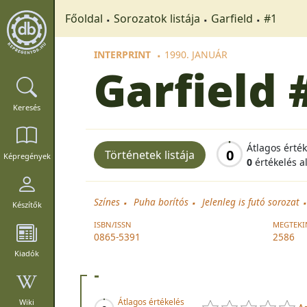
Főoldal
Sorozatok listája
Garfield
#1
INTERPRINT
1990. JANUÁR
Garfield
Keresés
Átlagos érté
0
Történetek listája
Képregények
0
értékelés a
Színes
Puha borítós
Jelenleg is futó sorozat
Készítők
ISBN/ISSN
MEGTEKI
0865-5391
2586
Kiadók
-
Átlagos értékelés
Wiki