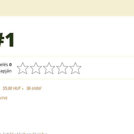
#1
kelés
0
lapján
55.00 HUF
36
oldal
NTVE