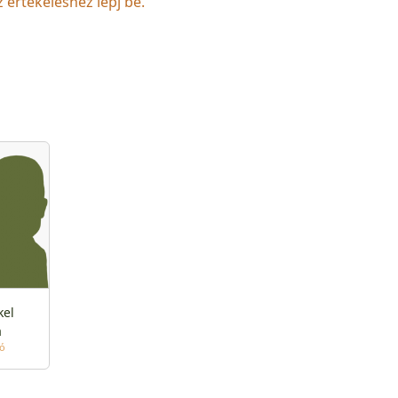
z értékeléshez lépj be.
kel
a
tó