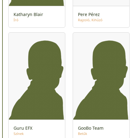
Katharyn Blair
Pere Pérez
Író
Rajzoló
Kihúzó
Guru EFX
GooBo Team
Színek
Betűk