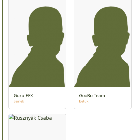
Guru EFX
GooBo Team
Színek
Betűk