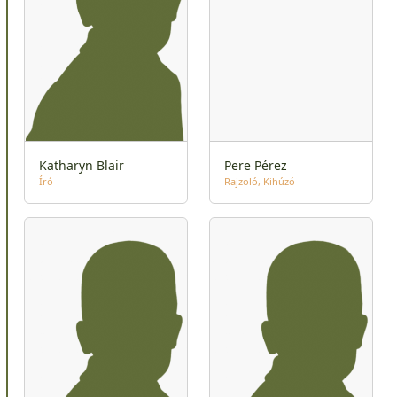
Katharyn Blair
Pere Pérez
Író
Rajzoló
Kihúzó