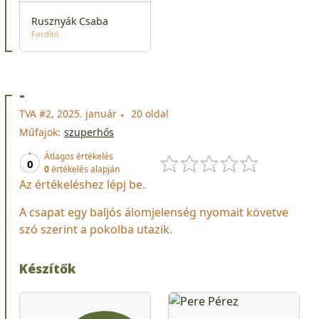
Rusznyák Csaba
Fordító
-
TVA #2, 2025. január
20 oldal
Műfajok:
szuperhős
Átlagos értékelés
0
0
értékelés alapján
Az értékeléshez lépj be.
A csapat egy baljós álomjelenség nyomait követve
szó szerint a pokolba utazik.
Készítők