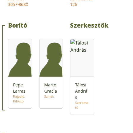
3057-868X
126
Borító
Szerkesztők
Pepe
Marte
Tálosi
Larraz
Gracia
Andrá
Rajzoló
Színek
s
Kihúzó
Szerkesz
tő
-