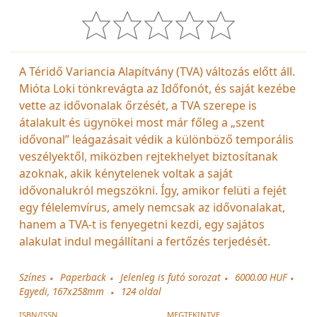
A Téridő Variancia Alapítvány (TVA) változás előtt áll.
Mióta Loki tönkrevágta az Időfonót, és saját kezébe
vette az idővonalak őrzését, a TVA szerepe is
átalakult és ügynökei most már főleg a „szent
idővonal” leágazásait védik a különböző temporális
veszélyektől, miközben rejtekhelyet biztosítanak
azoknak, akik kénytelenek voltak a saját
idővonalukról megszökni. Így, amikor felüti a fejét
egy félelemvírus, amely nemcsak az idővonalakat,
hanem a TVA-t is fenyegetni kezdi, egy sajátos
alakulat indul megállítani a fertőzés terjedését.
Színes
Paperback
Jelenleg is futó sorozat
6000.00 HUF
Egyedi, 167x258mm
124
oldal
ISBN/ISSN
MEGTEKINTVE