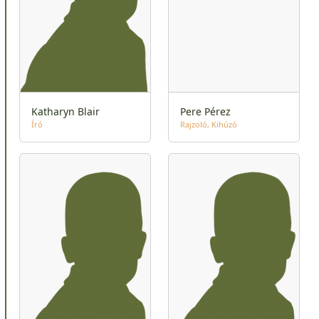
Katharyn Blair
Pere Pérez
Író
Rajzoló
Kihúzó