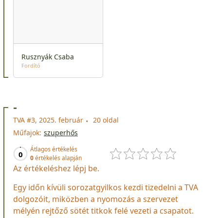
Rusznyák Csaba
Fordító
-
TVA #3, 2025. február
20 oldal
Műfajok:
szuperhős
Átlagos értékelés
0
0
értékelés alapján
Az értékeléshez lépj be.
Egy időn kívüli sorozatgyilkos kezdi tizedelni a TVA
dolgozóit, miközben a nyomozás a szervezet
mélyén rejtőző sötét titkok felé vezeti a csapatot.