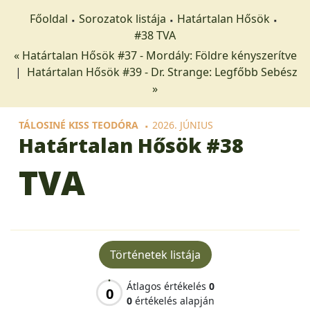
Főoldal
Sorozatok listája
Határtalan Hősök
#38 TVA
« Határtalan Hősök #37 - Mordály: Földre kényszerítve
|
Határtalan Hősök #39 - Dr. Strange: Legfőbb Sebész
»
TÁLOSINÉ KISS TEODÓRA
2026. JÚNIUS
Határtalan Hősök
#38
TVA
Történetek listája
Átlagos értékelés
0
0
0
értékelés alapján