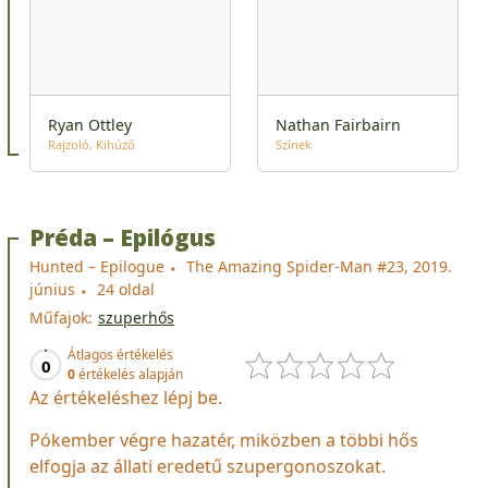
Ryan Ottley
Nathan Fairbairn
Rajzoló
Kihúzó
Színek
Préda – Epilógus
Hunted – Epilogue
The Amazing Spider-Man #23, 2019.
június
24 oldal
Műfajok:
szuperhős
Átlagos értékelés
0
0
értékelés alapján
Az értékeléshez lépj be.
Pókember végre hazatér, miközben a többi hős
elfogja az állati eredetű szupergonoszokat.