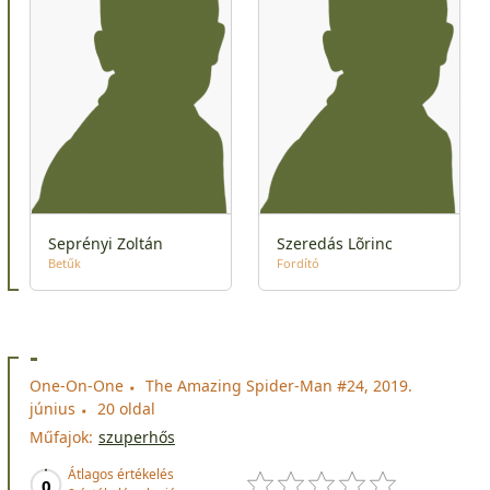
Seprényi Zoltán
Szeredás Lõrinc
Betűk
Fordító
-
One-On-One
The Amazing Spider-Man #24, 2019.
június
20 oldal
Műfajok:
szuperhős
Átlagos értékelés
0