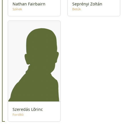
Nathan Fairbairn
Seprényi Zoltán
Színek
Betűk
Szeredás Lõrinc
Fordító