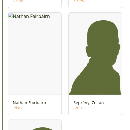
Kihúzó
Kihúzó
Nathan Fairbairn
Seprényi Zoltán
Színek
Betűk