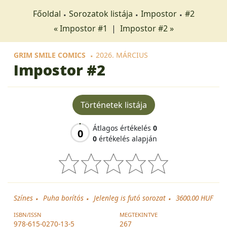
Főoldal
Sorozatok listája
Impostor
#2
« Impostor #1
|
Impostor #2 »
GRIM SMILE COMICS
2026. MÁRCIUS
Impostor
#2
Történetek listája
Átlagos értékelés
0
0
0
értékelés alapján
Színes
Puha borítós
Jelenleg is futó sorozat
3600.00 HUF
ISBN/ISSN
MEGTEKINTVE
978-615-0270-13-5
267