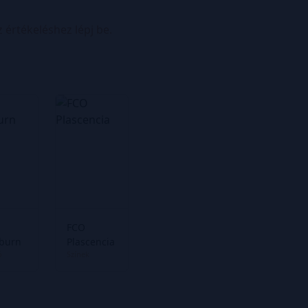
z értékeléshez lépj be.
FCO
burn
Plascencia
ó
Színek