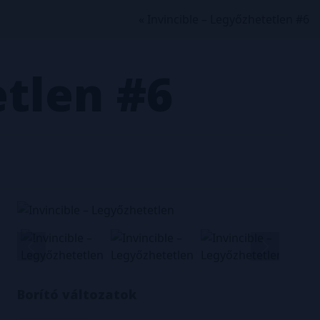
« Invincible – Legyőzhetetlen #6
etlen
#6
Borító változatok