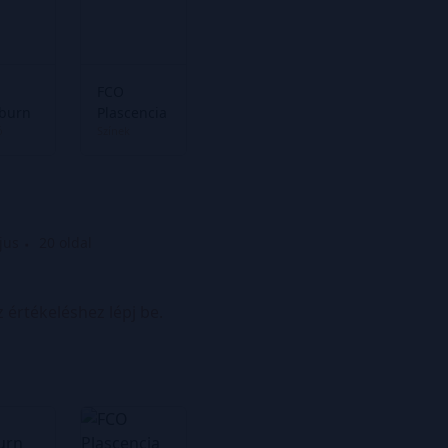
FCO
burn
Plascencia
ó
Színek
jus
20 oldal
z értékeléshez lépj be.