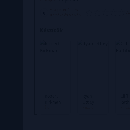
Átlagos értékelés
A
0
0
értékelés alapján
Készítők
Robert
Ryan
Cliff
Kirkman
Ottley
Rath
Író
Rajzoló
Kihúz