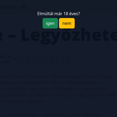
zhetetlen
#6
Elmúltál már 18 éves?
igen
nem
e – Legyőzhet
kelés
0
lapján
ezdetét veszi az Invincible-háború, amelyet Angstrom Levy
zecsapásra Conquesttel is. Kitör a Viltrumita háború,
t a Föld ellen. Vajon Invincible képes lesz szembenézni
 szuperhősnek? Ez minden bizonnyal az eddigi legdrámaibb
mi esetre se hagyd ki!
t
18 éven felülieknek
19990.00 HUF
Album, 192x287mm