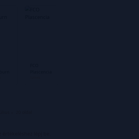
FCO
burn
Plascencia
ó
Színek
úlius
20 oldal
z értékeléshez lépj be.