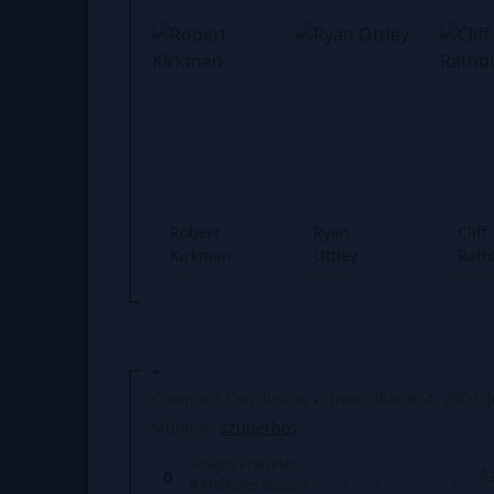
Robert
Ryan
Cliff
Kirkman
Ottley
Rath
Író
Rajzoló
Kihúz
-
Conquest Conclusion
Invincible #64, 2009. j
Műfajok:
szuperhős
Átlagos értékelés
A
0
0
értékelés alapján