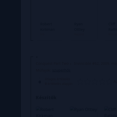
Robert
Ryan
Cliff
Kirkman
Ottley
Rath
Író
Rajzoló
Kihúz
-
Conquest Part Two
Invincible #62, 2009. má
Műfajok:
szuperhős
Átlagos értékelés
A
0
0
értékelés alapján
Készítők