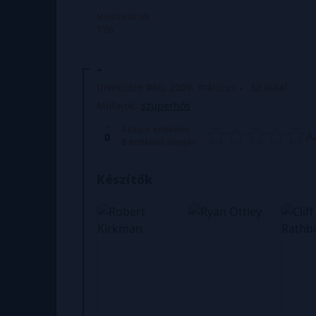
MEGTEKINTVE
176
-
Invincible #60, 2009. március
32 oldal
Műfajok:
szuperhős
Átlagos értékelés
A
0
0
értékelés alapján
Készítők