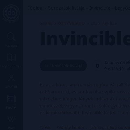
Főoldal
Sorozatok listája
Invincible – Legyő
SZUKITS KÖNYVKIADÓ
2026. ÁPRILIS
Invincibl
Keresés
Átlagos érté
0
Történetek listája
Képregények
0
értékelés a
Ez az a kötet, amire már régóta vártál! K
Készítők
robbantott ki, és sor kerül az epikus öss
miközben idegen lények indítanak invázió
mindezzel, vagy ez már túl sok egyetlen
Kiadók
és legakciódúsabb Invincible-kötet – sem
Színes
Kemény borítós
Jelenleg is futó soroza
Wiki