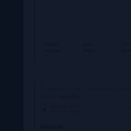
Robert
Ryan
Cliff
Kirkman
Ottley
Rath
Író
Rajzoló
Kihúz
-
Conquest Part Three
Invincible #63, 2009. j
Műfajok:
szuperhős
Átlagos értékelés
A
0
0
értékelés alapján
Készítők