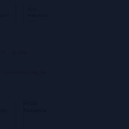
FCO
burn
Plascencia
ó
Színek
ilis
20 oldal
z értékeléshez lépj be.