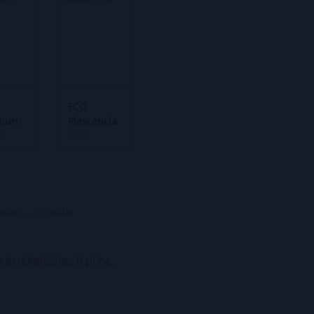
FCO
burn
Plascencia
ó
Színek
únius
20 oldal
z értékeléshez lépj be.