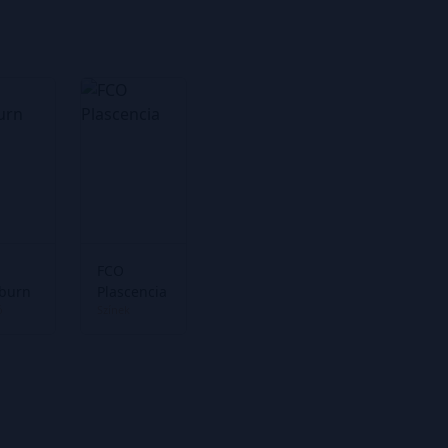
FCO
burn
Plascencia
ó
Színek