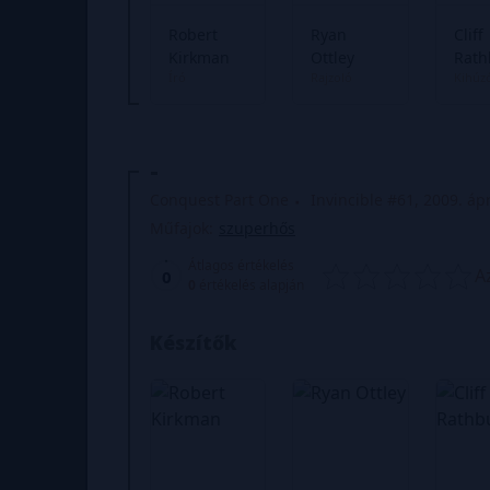
Robert
Ryan
Cliff
Kirkman
Ottley
Rath
Író
Rajzoló
Kihúz
-
Conquest Part One
Invincible #61, 2009. ápr
Műfajok:
szuperhős
Átlagos értékelés
A
0
0
értékelés alapján
Készítők