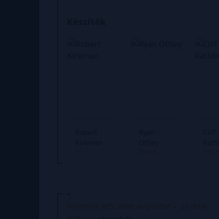
Készítők
Robert
Ryan
Cliff
Kirkman
Ottley
Rath
Író
Rajzoló
Kihúz
-
Invincible #65, 2009. augusztus
20 oldal
Műfajok:
szuperhős