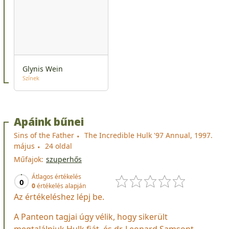
Glynis Wein
Színek
Apáink bűnei
Sins of the Father
The Incredible Hulk '97 Annual, 1997.
május
24 oldal
Műfajok:
szuperhős
Átlagos értékelés
0
0
értékelés alapján
Az értékeléshez lépj be.
A Panteon tagjai úgy vélik, hogy sikerült
megtalálniuk Hulk fiát, és dr. Leonard Samsont