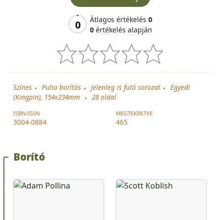
Átlagos értékelés
0
0
0
értékelés alapján
Színes
Puha borítós
Jelenleg is futó sorozat
Egyedi
(Kingpin), 154x234mm
28
oldal
ISBN/ISSN
MEGTEKINTVE
3004-0884
465
Borító