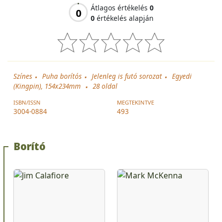
Átlagos értékelés
0
0
0
értékelés alapján
Színes
Puha borítós
Jelenleg is futó sorozat
Egyedi
(Kingpin), 154x234mm
28
oldal
ISBN/ISSN
MEGTEKINTVE
3004-0884
493
Borító