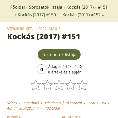
Főoldal
Sorozatok listája
Kockás (2017)
#151
« Kockás (2017) #150
|
Kockás (2017) #152 »
VITANUM KFT.
2026. MÁJUS
Kockás (2017)
#151
Történetek listája
Átlagos értékelés
0
0
0
értékelés alapján
Színes
Paperback
Jelenleg is futó sorozat
3990.00 HUF
Album, 205x285mm
132
oldal
ISBN/ISSN
MEGTEKINTVE