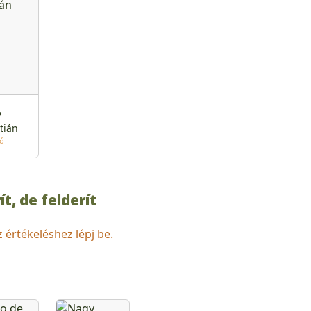
y
tián
tó
t, de felderít
z értékeléshez lépj be.