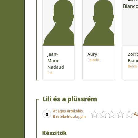
Jean-
Aury
Zorr
Rajzoló
Marie
Bian
Betűk
Nadaud
Író
Lili és a plüssrém
Átlagos értékelés
A
0
0
értékelés alapján
Készítők