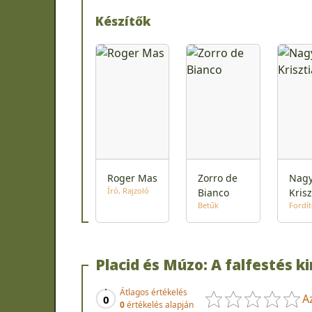
Készítők
Roger Mas
Zorro de
Nag
Író
Rajzoló
Bianco
Krisz
Betűk
Fordí
Placid és Múzo: A falfestés ki
Átlagos értékelés
A
0
0
értékelés alapján