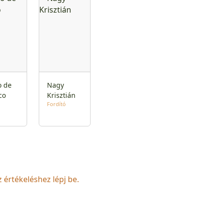
o de
Nagy
co
Krisztián
Fordító
z értékeléshez lépj be.