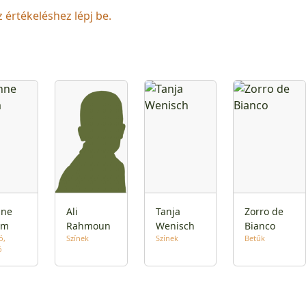
z értékeléshez lépj be.
nne
Ali
Tanja
Zorro de
em
Rahmoun
Wenisch
Bianco
ó
Színek
Színek
Betűk
ó