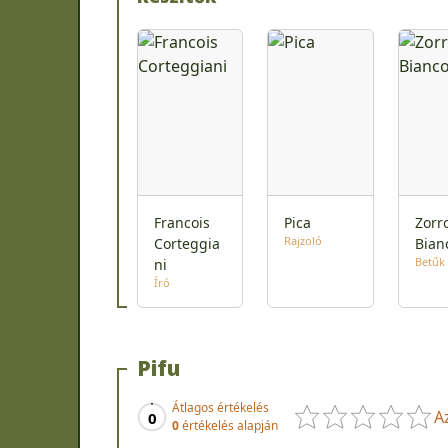
Francois
Pica
Zorr
Rajzoló
Corteggia
Bian
Betűk
ni
Író
Pifu
Átlagos értékelés
A
0
0
értékelés alapján