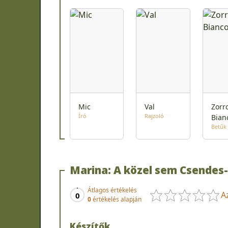
Mic
Val
Zorr
Író
Rajzoló
Bian
Betűk
Marina: A közel sem Csendes
Átlagos értékelés
A
0
0
értékelés alapján
Készítők