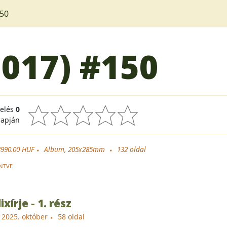
50
2017)
#150
kelés
0
lapján
3990.00 HUF
Album, 205x285mm
132
oldal
NTVE
xírje - 1. rész
, 2025. október
58 oldal