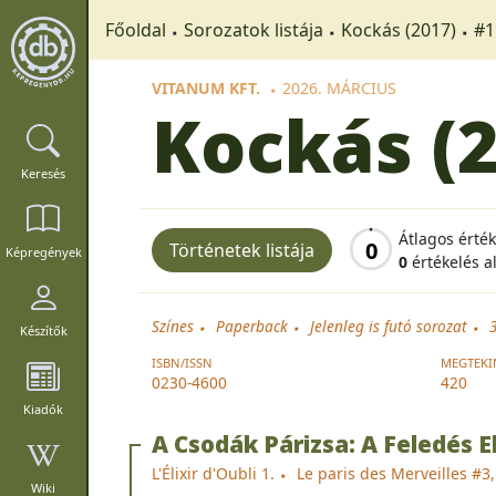
Főoldal
Sorozatok listája
Kockás (2017)
#1
VITANUM KFT.
2026. MÁRCIUS
Kockás (
Keresés
Átlagos érté
0
Történetek listája
Képregények
0
értékelés a
Színes
Paperback
Jelenleg is futó sorozat
Készítők
ISBN/ISSN
MEGTEKI
0230-4600
420
Kiadók
A Csodák Párizsa: A Feledés Eli
L'Élixir d'Oubli 1.
Le paris des Merveilles #3
Wiki