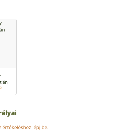
y
tián
tó
rályai
z értékeléshez lépj be.