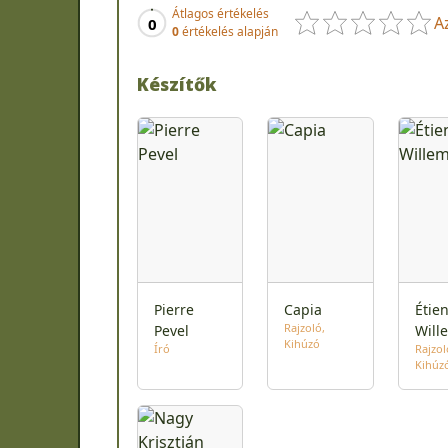
Átlagos értékelés
A
0
0
értékelés alapján
Készítők
Pierre
Capia
Étie
Rajzoló
Pevel
Will
Kihúzó
Író
Rajzol
Kihúz