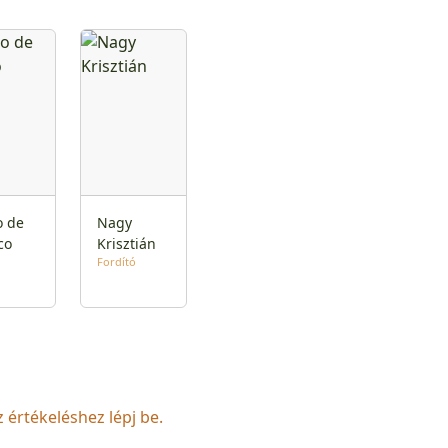
o de
Nagy
co
Krisztián
Fordító
z értékeléshez lépj be.