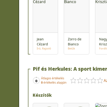
Jean
Zorro de
Nag
Cézard
Bianco
Krisz
Író
Rajzoló
Betűk
Fordí
Pif és Herkules: A sport kimerí
Átlagos értékelés
A
0
0
értékelés alapján
Készítők