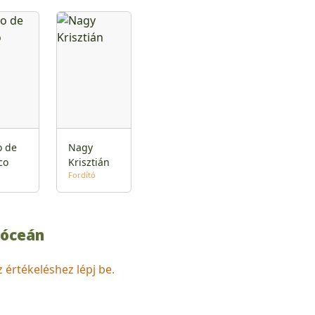
o de
Nagy
co
Krisztián
Fordító
-óceán
z értékeléshez lépj be.