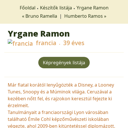
Főoldal
Készítők listája
Yrgane Ramon
« Bruno Ramella
|
Humberto Ramos »
Yrgane Ramon
francia
39 éves
Képregények listája
Már fiatal korától lenyűgözték a Disney, a Looney
Tunes, Snoopy és a Múminok világa. Ceruzával a
kezében nőtt fel, és rajzokon keresztül fejezte ki
érzelmeit.
Tanulmányait a franciaországi Lyon városában
található Émile Cohl képzőművészeti iskolában
végezte, ahol 2009-ben kitüntetéssel diplomázott.