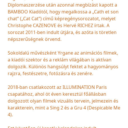
Diplomaszerzése után azonnal megbízást kapott a
BAMBOO Kiadótól, hogy megalkossa a „Cath et son
chat” („Cat Cat”) című képregénysorozatot, melyet
Christophe CAZENOVE és Hervé RICHEZ írtak. A
sorozat 2011-ben indult útjára, és azóta is töretlen
népszerűségnek örvend.
Sokoldalú művészként Yrgane az animációs filmek,
a kiadói szektor és a reklám világában is aktívan
dolgozik. Különös hangsúlyt fektet a hagyományos
rajzra, festészetre, fotózásra és zenére.
2018-ban csatlakozott az ILLUMINATION Paris
csapatához, ahol öt éven keresztül főállásban
dolgozott olyan filmek vizuális tervein, jelmezein és
karakterein, mint a Sing 2 és a Gru 4 (Despicable Me
4).