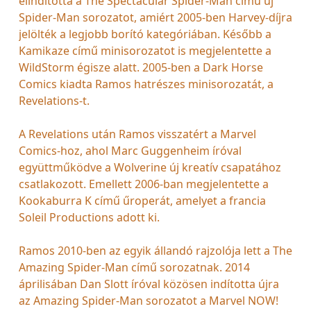
elindította a The Spectacular Spider-Man című új
Spider-Man sorozatot, amiért 2005-ben Harvey-díjra
jelölték a legjobb borító kategóriában. Később a
Kamikaze című minisorozatot is megjelentette a
WildStorm égisze alatt. 2005-ben a Dark Horse
Comics kiadta Ramos hatrészes minisorozatát, a
Revelations-t.
A Revelations után Ramos visszatért a Marvel
Comics-hoz, ahol Marc Guggenheim íróval
együttműködve a Wolverine új kreatív csapatához
csatlakozott. Emellett 2006-ban megjelentette a
Kookaburra K című űroperát, amelyet a francia
Soleil Productions adott ki.
Ramos 2010-ben az egyik állandó rajzolója lett a The
Amazing Spider-Man című sorozatnak. 2014
áprilisában Dan Slott íróval közösen indította újra
az Amazing Spider-Man sorozatot a Marvel NOW!