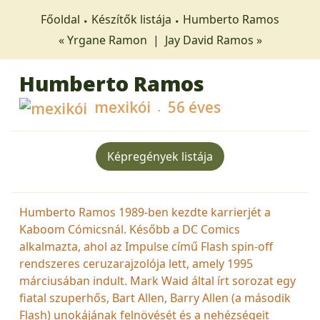
Főoldal
Készítők listája
Humberto Ramos
« Yrgane Ramon
|
Jay David Ramos »
Humberto Ramos
mexikói
56 éves
Képregények listája
Humberto Ramos 1989-ben kezdte karrierjét a
Kaboom Cómicsnál. Később a DC Comics
alkalmazta, ahol az Impulse című Flash spin-off
rendszeres ceruzarajzolója lett, amely 1995
márciusában indult. Mark Waid által írt sorozat egy
fiatal szuperhős, Bart Allen, Barry Allen (a második
Flash) unokájának felnövését és a nehézségeit