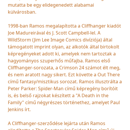
mutatta be egy elidegenedett alabamai
külvárosban.
1998-ban Ramos megalapította a Cliffhanger kiadót
Joe Madureirával és J. Scott Campbell-lel. A
WildStorm (Jim Lee Image Comics divíziója) által
támogatott imprint olyan, az alkotók által birtokolt
képregényeket adott ki, amelyek nem tartoztak a
hagyományos szuperhős műfajba. Ramos első
Cliffhanger-sorozata, a Crimson 24 számot élt meg,
és nem aratott nagy sikert. Ezt követte a Out There
című fantasy/misztikus sorozat. Ramos illusztrálta a
Peter Parker: Spider-Man című képregény borítóit
is, és belső rajzokat készített a "A Death in the
Family" című négyrészes történethez, amelyet Paul
Jenkins írt.
A Cliffhanger-szerződése lejárta után Ramos