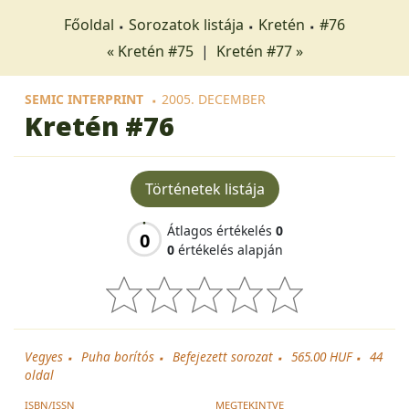
Főoldal
Sorozatok listája
Kretén
#76
« Kretén #75
|
Kretén #77 »
SEMIC INTERPRINT
2005. DECEMBER
Kretén
#76
Történetek listája
Átlagos értékelés
0
0
0
értékelés alapján
Vegyes
Puha borítós
Befejezett sorozat
565.00 HUF
44
oldal
ISBN/ISSN
MEGTEKINTVE