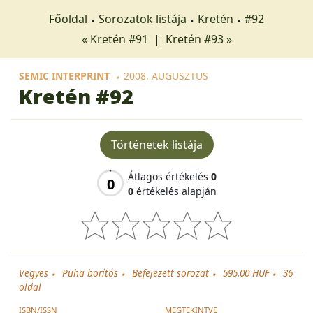
Főoldal
Sorozatok listája
Kretén
#92
« Kretén #91
|
Kretén #93 »
SEMIC INTERPRINT
2008. AUGUSZTUS
Kretén
#92
Történetek listája
Átlagos értékelés
0
0
0
értékelés alapján
Vegyes
Puha borítós
Befejezett sorozat
595.00 HUF
36
oldal
ISBN/ISSN
MEGTEKINTVE