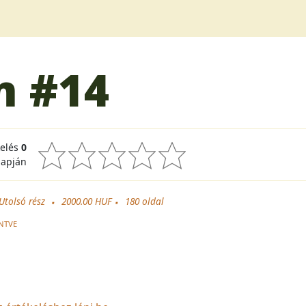
m
#14
kelés
0
lapján
Utolsó rész
2000.00 HUF
180
oldal
NTVE