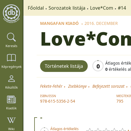
Főoldal
Sorozatok listája
Love*Com
#14
MANGAFAN KIADÓ
2016. DECEMBER
Love*Co
Keresés
Átlagos érté
0
Történetek listája
Képregények
0
értékelés a
Fekete-Fehér
Zsebkönyv
Befejezett sorozat
Készítők
ISBN/ISSN
MEGTEKI
978-615-5356-2-54
795
Kiadók
-
Átlagos értékelés
Wiki