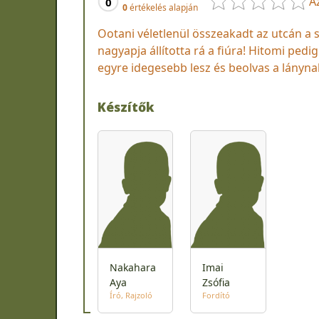
A
0
0
értékelés alapján
Ootani véletlenül összeakadt az utcán a s
nagyapja állította rá a fiúra! Hitomi pedi
egyre idegesebb lesz és beolvas a lánynak
Készítők
Nakahara
Imai
Aya
Zsófia
Író
Rajzoló
Fordító