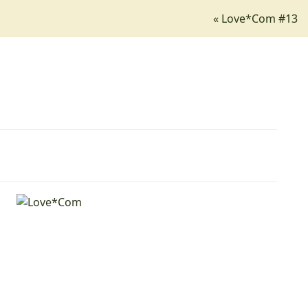
« Love*Com #13