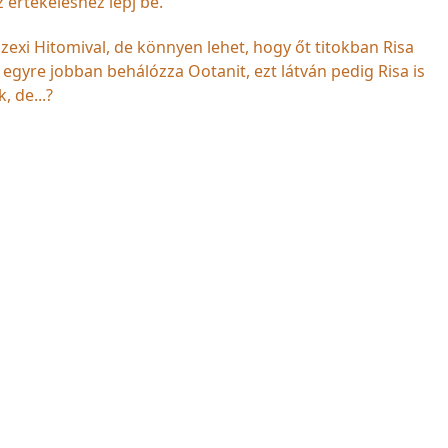
z értékeléshez lépj be.
zexi Hitomival, de könnyen lehet, hogy őt titokban Risa
g egyre jobban behálózza Ootanit, ezt látván pedig Risa is
, de...?