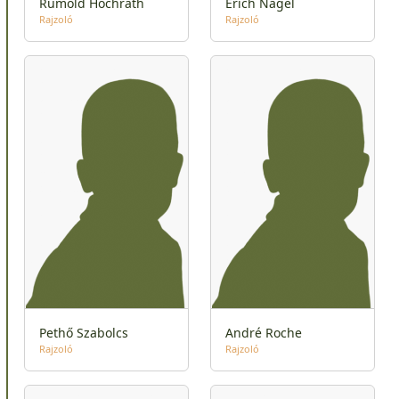
Rumold Hochrath
Erich Nagel
Rajzoló
Rajzoló
Pethő Szabolcs
André Roche
Rajzoló
Rajzoló