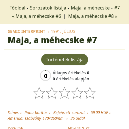
Főoldal
Sorozatok listája
Maja, a méhecske
#7
« Maja, a méhecske #6
|
Maja, a méhecske #8 »
SEMIC INTERPRINT
1991. JÚLIUS
Maja, a méhecske
#7
Történetek listája
Átlagos értékelés
0
0
0
értékelés alapján
Színes
Puha borítós
Befejezett sorozat
59.00 HUF
Amerikai szabvány, 170x260mm
36
oldal
ISBN/ISSN
MEGTEKINTVE