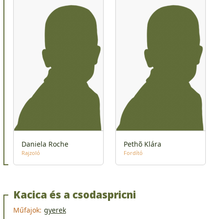
Daniela Roche
Pethõ Klára
Rajzoló
Fordító
Kacica és a csodaspricni
Műfajok:
gyerek