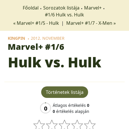
Főoldal
Sorozatok listája
Marvel+
#1/6 Hulk vs. Hulk
« Marvel+ #1/5 - Hulk
|
Marvel+ #1/7 - X-Men »
KINGPIN
2012. NOVEMBER
Marvel+
#1/6
Hulk vs. Hulk
Történetek listája
Átlagos értékelés
0
0
0
értékelés alapján