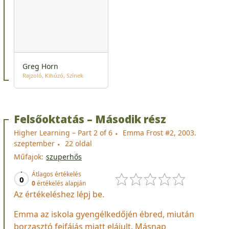
Greg Horn
Rajzoló
Kihúzó
Színek
Felsőoktatás – Második rész
Higher Learning – Part 2 of 6
Emma Frost #2, 2003.
szeptember
22 oldal
Műfajok:
szuperhős
Átlagos értékelés
0
0
értékelés alapján
Az értékeléshez lépj be.
Emma az iskola gyengélkedőjén ébred, miután
borzasztó fejfájás miatt elájult. Másnap