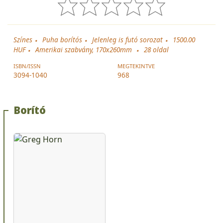
Színes
Puha borítós
Jelenleg is futó sorozat
1500.00
HUF
Amerikai szabvány, 170x260mm
28
oldal
ISBN/ISSN
MEGTEKINTVE
3094-1040
968
Borító