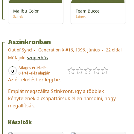
Malibu Color
Team Bucce
Színek
Színek
Aszinkronban
Out of Sync!
Generation X #16, 1996. június
22 oldal
Műfajok:
szuperhős
Átlagos értékelés
0
0
értékelés alapján
Az értékeléshez lépj be.
Emplát megszállta Szinkront, így a többiek
kénytelenek a csapattársuk ellen harcolni, hogy
megállítsák.
Készítők