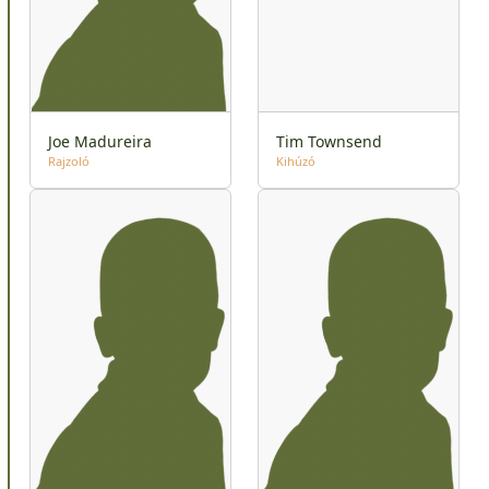
Joe Madureira
Tim Townsend
Rajzoló
Kihúzó