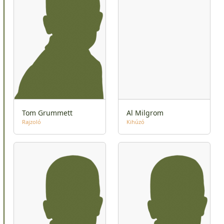
Tom Grummett
Al Milgrom
Rajzoló
Kihúzó