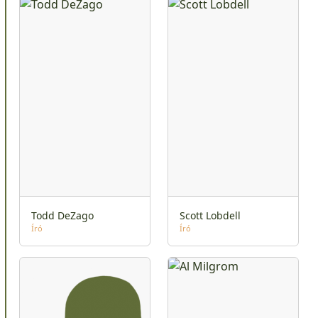
Todd DeZago
Scott Lobdell
Író
Író