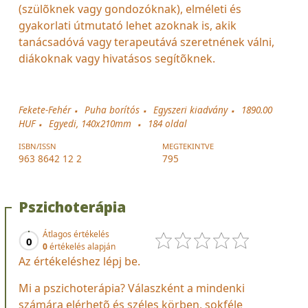
(szülõknek vagy gondozóknak), elméleti és
gyakorlati útmutató lehet azoknak is, akik
tanácsadóvá vagy terapeutává szeretnének válni,
diákoknak vagy hivatásos segítõknek.
Fekete-Fehér
Puha borítós
Egyszeri kiadvány
1890.00
HUF
Egyedi, 140x210mm
184
oldal
ISBN/ISSN
MEGTEKINTVE
963 8642 12 2
795
Pszichoterápia
Átlagos értékelés
0
0
értékelés alapján
Az értékeléshez lépj be.
Mi a pszichoterápia? Válaszként a mindenki
számára elérhetõ és széles körben, sokféle