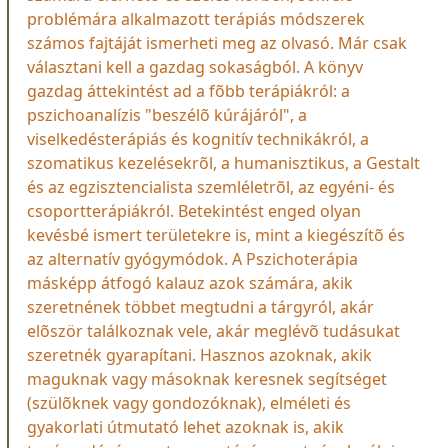
problémára alkalmazott terápiás módszerek
számos fajtáját ismerheti meg az olvasó. Már csak
választani kell a gazdag sokaságból. A könyv
gazdag áttekintést ad a fõbb terápiákról: a
pszichoanalízis "beszélõ kúrájáról", a
viselkedésterápiás és kognitív technikákról, a
szomatikus kezelésekrõl, a humanisztikus, a Gestalt
és az egzisztencialista szemléletrõl, az egyéni- és
csoportterápiákról. Betekintést enged olyan
kevésbé ismert területekre is, mint a kiegészítõ és
az alternatív gyógymódok. A Pszichoterápia
másképp átfogó kalauz azok számára, akik
szeretnének többet megtudni a tárgyról, akár
elõször találkoznak vele, akár meglévõ tudásukat
szeretnék gyarapítani. Hasznos azoknak, akik
maguknak vagy másoknak keresnek segítséget
(szülõknek vagy gondozóknak), elméleti és
gyakorlati útmutató lehet azoknak is, akik