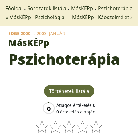
Főoldal
Sorozatok listája
MásKÉPp
Pszichoterápia
« MásKÉPp - Pszichológia
|
MásKÉPp - Káoszelmélet »
EDGE 2000
2003. JANUÁR
MásKÉPp
Pszichoterápia
Történetek listája
Átlagos értékelés
0
0
0
értékelés alapján