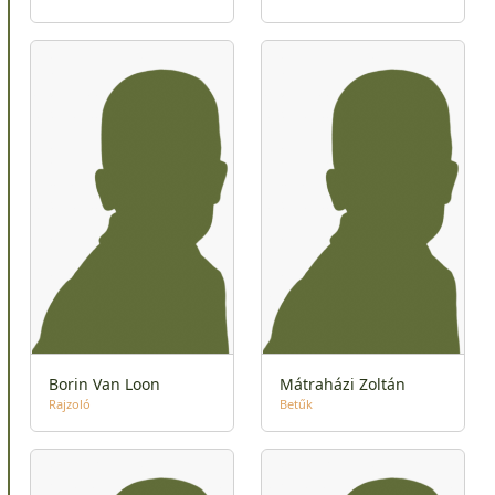
Borin Van Loon
Mátraházi Zoltán
Rajzoló
Betűk