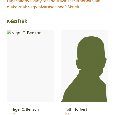
tanácsadóvá vagy terapeutává szeretnének válni,
diákoknak vagy hivatásos segítõknek.
Készítők
Nigel C. Benson
Tóth Norbert
Író
Író