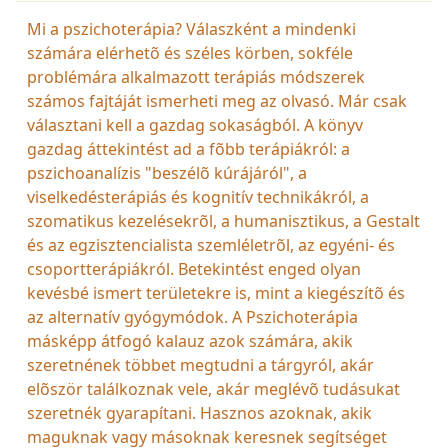
Mi a pszichoterápia? Válaszként a mindenki
számára elérhetõ és széles körben, sokféle
problémára alkalmazott terápiás módszerek
számos fajtáját ismerheti meg az olvasó. Már csak
választani kell a gazdag sokaságból. A könyv
gazdag áttekintést ad a fõbb terápiákról: a
pszichoanalízis "beszélõ kúrájáról", a
viselkedésterápiás és kognitív technikákról, a
szomatikus kezelésekrõl, a humanisztikus, a Gestalt
és az egzisztencialista szemléletrõl, az egyéni- és
csoportterápiákról. Betekintést enged olyan
kevésbé ismert területekre is, mint a kiegészítõ és
az alternatív gyógymódok. A Pszichoterápia
másképp átfogó kalauz azok számára, akik
szeretnének többet megtudni a tárgyról, akár
elõször találkoznak vele, akár meglévõ tudásukat
szeretnék gyarapítani. Hasznos azoknak, akik
maguknak vagy másoknak keresnek segítséget