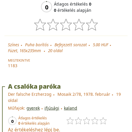
Átlagos értékelés
0
0
0
értékelés alapján
Színes
Puha borítós
Befejezett sorozat
5.00 HUF
Füzet, 165x235mm
20
oldal
MEGTEKINTVE
1183
A csalóka paróka
Der falsche Erzherzog
Mosaik 2/78, 1978. február
19
oldal
Műfajok:
gyerek
ifjúsági
kaland
Átlagos értékelés
0
0
értékelés alapján
Az értékeléshez lépj be.