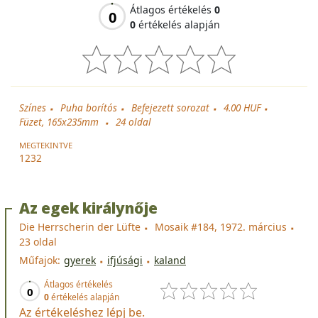
Átlagos értékelés
0
0
0
értékelés alapján
Színes
Puha borítós
Befejezett sorozat
4.00 HUF
Füzet, 165x235mm
24
oldal
MEGTEKINTVE
1232
Az egek királynője
Die Herrscherin der Lüfte
Mosaik #184, 1972. március
23 oldal
Műfajok:
gyerek
ifjúsági
kaland
Átlagos értékelés
0
0
értékelés alapján
Az értékeléshez lépj be.