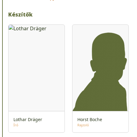
Készítők
Lothar Dräger
Horst Boche
Író
Rajzoló