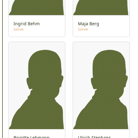
Ingrid Behm
Maja Berg
Színek
Színek
Brigitte Lehmann
Ulrich Stephans