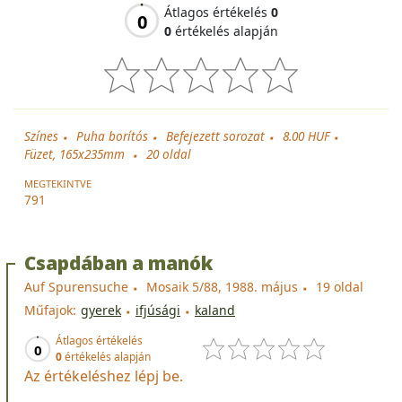
Átlagos értékelés
0
0
0
értékelés alapján
Színes
Puha borítós
Befejezett sorozat
8.00 HUF
Füzet, 165x235mm
20
oldal
MEGTEKINTVE
791
Csapdában a manók
Auf Spurensuche
Mosaik 5/88, 1988. május
19 oldal
Műfajok:
gyerek
ifjúsági
kaland
Átlagos értékelés
0
0
értékelés alapján
Az értékeléshez lépj be.