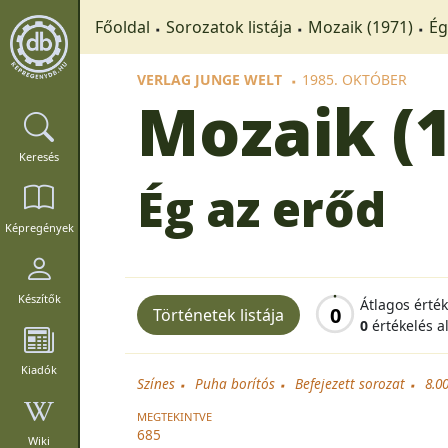
Főoldal
Sorozatok listája
Mozaik (1971)
Ég
VERLAG JUNGE WELT
1985. OKTÓBER
Mozaik (
Keresés
Ég az erőd
Képregények
Készítők
Átlagos érté
0
Történetek listája
0
értékelés a
Kiadók
Színes
Puha borítós
Befejezett sorozat
8.0
MEGTEKINTVE
685
Wiki