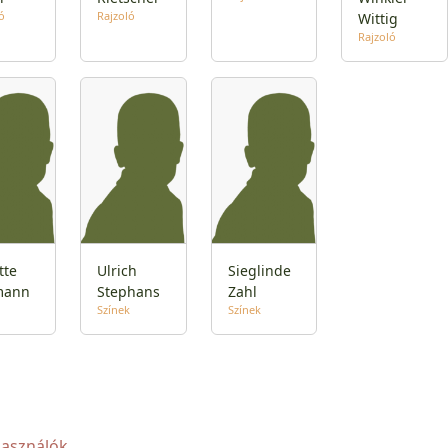
ó
Rajzoló
Wittig
Rajzoló
tte
Ulrich
Sieglinde
mann
Stephans
Zahl
Színek
Színek
használók