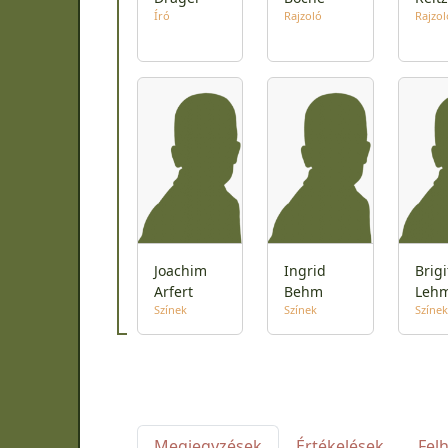
Író
Rajzoló
Rajzol
Joachim
Ingrid
Brigi
Arfert
Behm
Leh
Színek
Színek
Színek
Megjegyzések
Értékelések
Fel