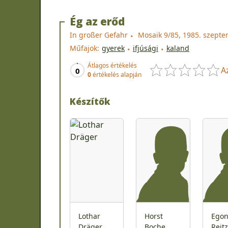
Ég az erőd
In großer Gefahr
Mosaik 9/85, 1985. szept
Műfajok:
gyerek
ifjúsági
kaland
Átlagos értékelés
A
0
0
értékelés alapján
Készítők
Lothar
Horst
Ego
Dräger
Boche
Reitz