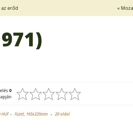
 az erőd
« Mozai
1971)
kelés
0
lapján
0 HUF
Füzet, 165x235mm
20
oldal