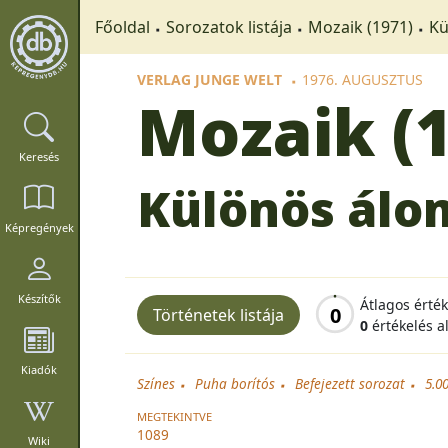
Főoldal
Sorozatok listája
Mozaik (1971)
Kü
VERLAG JUNGE WELT
1976. AUGUSZTUS
Mozaik (
Keresés
Különös álo
Képregények
Készítők
Átlagos érté
0
Történetek listája
0
értékelés a
Kiadók
Színes
Puha borítós
Befejezett sorozat
5.0
MEGTEKINTVE
1089
Wiki