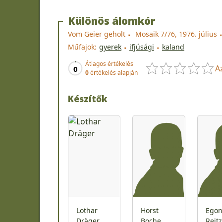
Különös álomkór
Vom Geier geholt
Mosaik 7/76, 1976. július
Műfajok:
gyerek
ifjúsági
kaland
Átlagos értékelés
A
0
0
értékelés alapján
Készítők
Lothar
Horst
Ego
Dräger
Boche
Reitz