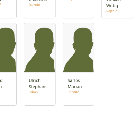
ó
Rajzoló
Wittig
Rajzoló
id
Ulrich
Sarlós
m
Stephans
Marian
Színek
Fordító