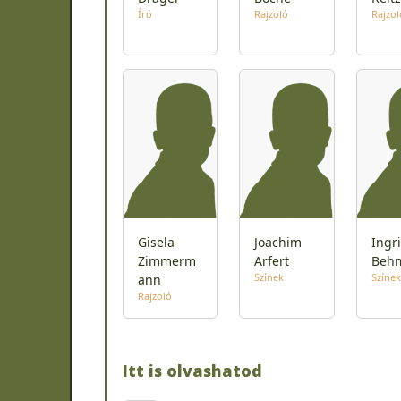
Író
Rajzoló
Rajzol
Gisela
Joachim
Ingr
Zimmerm
Arfert
Beh
Színek
Színek
ann
Rajzoló
Itt is olvashatod