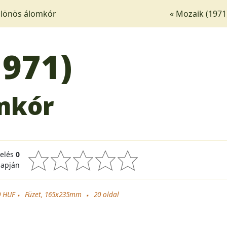
lönös álomkór
« Mozaik (1971
1971)
mkór
kelés
0
lapján
0 HUF
Füzet, 165x235mm
20
oldal