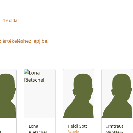
19 oldal
z értékeléshez lépj be.
n
Lona
Heidi Sott
Irmtraut
Rajzoló
l
Rietschel
Winkler-