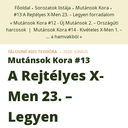
Főoldal
Sorozatok listája
Mutánsok Kora
#13 A Rejtélyes X-Men 23. – Legyen forradalom
« Mutánsok Kora #12 - Új Mutánsok 2. – Országúti
harcosok
|
Mutánsok Kora #14 - Kivételes X-Men 1. –
… a hamvakból »
TÁLOSINÉ KISS TEODÓRA
2026. JÚNIUS
Mutánsok Kora
#13
A Rejtélyes X-
Men 23. –
Legyen