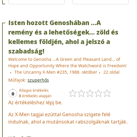
Isten hozott Genoshában …A
remény és a lehetőségek… zöld és
kellemes földjén, ahol a jelszó a
szabadság!
Welcome to Genosha …A Green and Pleasant Land… of
Hope and Opportunity Where the Watchword is Freedom!
The Uncanny X-Men #235, 1988. október
22 oldal
Műfajok:
szuperhős
Átlagos értékelés
0
0
értékelés alapján
Az értékeléshez lépj be.
Az X-Men tagjai ezúttal Genosha szigete felé
indulnak, ahol a mutánsokat rabszolgáknak tartják.