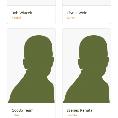
Bob Wiacek
Glynis Wein
Kihúzó
Színek
GooBo Team
Szenes Renáta
Betűk
Fordító