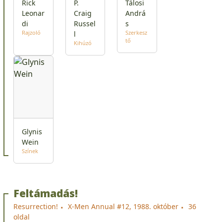
Rick
P.
Tálosi
Leonar
Craig
Andrá
di
Russel
s
Rajzoló
Szerkesz
l
tő
Kihúzó
Glynis
Wein
Színek
Feltámadás!
Resurrection!
X-Men Annual #12, 1988. október
36
oldal