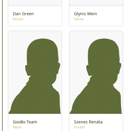
Dan Green
Glynis Wein
Kihúzó
Színek
GooBo Team
Szenes Renáta
Betűk
Fordító