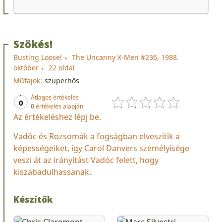
Szökés!
Busting Loose!
The Uncanny X-Men #236, 1988.
október
22 oldal
Műfajok:
szuperhős
Átlagos értékelés
0
0
értékelés alapján
Az értékeléshez lépj be.
Vadóc és Rozsomák a fogságban elveszítik a
képességeiket, így Carol Danvers személyisége
veszi át az irányítást Vadóc felett, hogy
kiszabadulhassanak.
Készítők