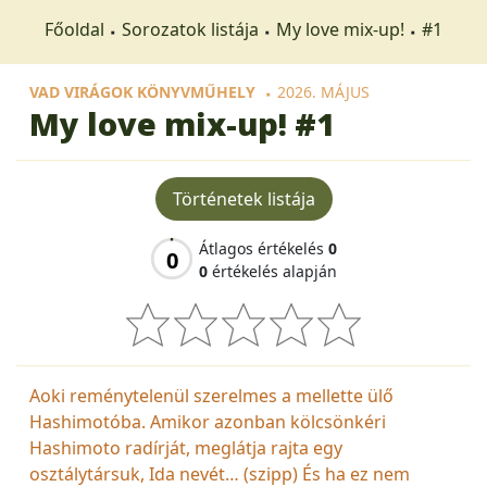
Főoldal
Sorozatok listája
My love mix-up!
#1
VAD VIRÁGOK KÖNYVMŰHELY
2026. MÁJUS
My love mix-up!
#1
Történetek listája
Átlagos értékelés
0
0
0
értékelés alapján
Aoki reménytelenül szerelmes a mellette ülő
Hashimotóba. Amikor azonban kölcsönkéri
Hashimoto radírját, meglátja rajta egy
osztálytársuk, Ida nevét… (szipp) És ha ez nem