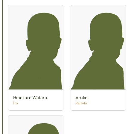
Hinekure Wataru
Aruko
Író
Rajzoló