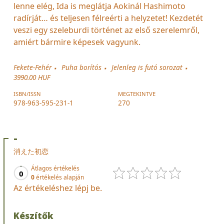
lenne elég, Ida is meglátja Aokinál Hashimoto
radírját… és teljesen félreérti a helyzetet! Kezdetét
veszi egy szeleburdi történet az első szerelemről,
amiért bármire képesek vagyunk.
Fekete-Fehér
Puha borítós
Jelenleg is futó sorozat
3990.00 HUF
ISBN/ISSN
MEGTEKINTVE
978-963-595-231-1
270
-
消えた初恋
Átlagos értékelés
0
0
értékelés alapján
Az értékeléshez lépj be.
Készítők