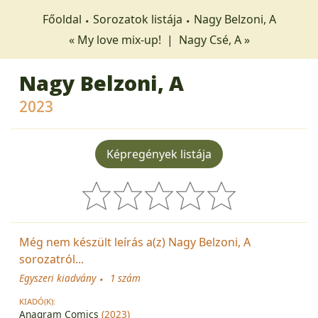
Főoldal
Sorozatok listája
Nagy Belzoni, A
« My love mix-up!
|
Nagy Csé, A »
Nagy Belzoni, A
2023
Képregények listája
Még nem készült leírás a(z) Nagy Belzoni, A
sorozatról...
Egyszeri kiadvány
1 szám
KIADÓ(K):
Anagram Comics
(2023)