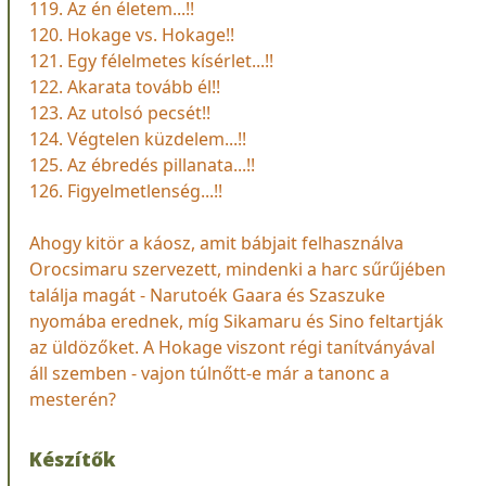
119. Az én életem...!!
120. Hokage vs. Hokage!!
121. Egy félelmetes kísérlet...!!
122. Akarata tovább él!!
123. Az utolsó pecsét!!
124. Végtelen küzdelem...!!
125. Az ébredés pillanata...!!
126. Figyelmetlenség...!!
Ahogy kitör a káosz, amit bábjait felhasználva
Orocsimaru szervezett, mindenki a harc sűrűjében
találja magát - Narutoék Gaara és Szaszuke
nyomába erednek, míg Sikamaru és Sino feltartják
az üldözőket. A Hokage viszont régi tanítványával
áll szemben - vajon túlnőtt-e már a tanonc a
mesterén?
Készítők