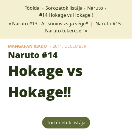
Főoldal
Sorozatok listája
Naruto
#14 Hokage vs Hokage!!
« Naruto #13 - A csúninvizsga vége!!
|
Naruto #15 -
Naruto tekercse!! »
MANGAFAN KIADÓ
2011. DECEMBER
Naruto
#14
Hokage vs
Hokage!!
Történetek listája