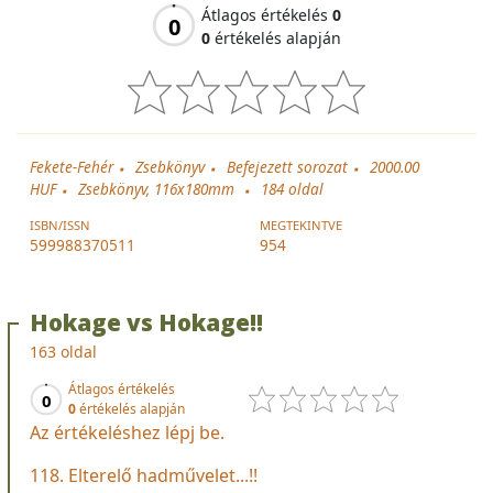
Átlagos értékelés
0
0
0
értékelés alapján
Fekete-Fehér
Zsebkönyv
Befejezett sorozat
2000.00
HUF
Zsebkönyv, 116x180mm
184
oldal
ISBN/ISSN
MEGTEKINTVE
599988370511
954
Hokage vs Hokage!!
163 oldal
Átlagos értékelés
0
0
értékelés alapján
Az értékeléshez lépj be.
118. Elterelő hadművelet...!!