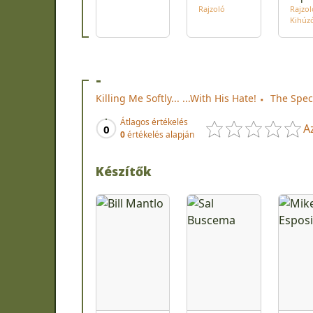
Rajzoló
Rajzol
Kihúz
-
Killing Me Softly... ...With His Hate!
The Spec
Átlagos értékelés
A
0
0
értékelés alapján
Készítők