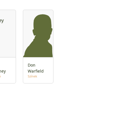
Don
ney
Warfield
ó
Színek