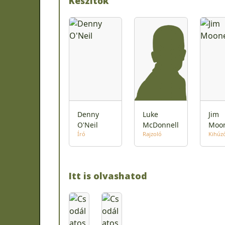
Készítők
Denny
Luke
Jim
O'Neil
McDonnell
Moo
Író
Rajzoló
Kihúz
Itt is olvashatod