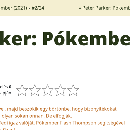
ember (2021)
#2/24
« Peter Parker: Pókemb
rker: Pókembe
kelés
0
lapján
yel, majd beszökik egy börtönbe, hogy bizonyítékokat
 olyan sokan onnan. De elfogják.
felfedi igaz valóját. Pókember Flash Thompson segítségével
a Shant.