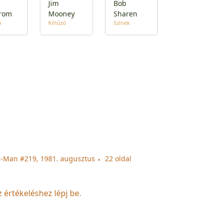
Jim
Bob
rom
Mooney
Sharen
ó
Kihúzó
Színek
-Man #219, 1981. augusztus
22 oldal
z értékeléshez lépj be.