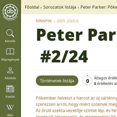
Főoldal
Sorozatok listája
Peter Parker: Pók
KINGPIN
2025. JÚLIUS
Peter Pa
Keresés
#2/24
Képregények
Átlagos érté
Készítők
0
Történetek listája
0
értékelés a
Kiadók
Pókember felveszi a harcot az új sárlénn
szerezzen arról, hogy miért szöknek meg
Az őrült szekta vezetője szintet lép, és 
Wiki
igyekszik lekapcsolni, és megmenteni Sh