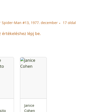
r Spider-Man #13, 1977. december
17 oldal
z értékeléshez lépj be.
Janice
sito
Cohen