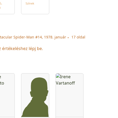
ó
Színek
ó
tacular Spider-Man #14, 1978. január
17 oldal
z értékeléshez lépj be.