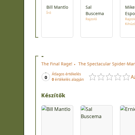
Bill Mantlo
Sal
Mike
Író
Buscema
Espo
Rajzoló
Rajzol
Kihúz
-
The Final Rage!
The Spectacular Spider-Man
Átlagos értékelés
A
0
0
értékelés alapján
Készítők