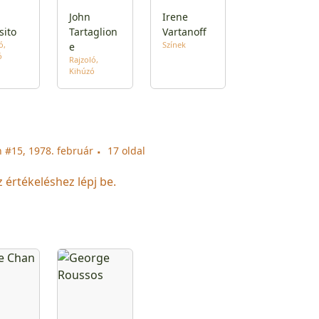
John
Irene
sito
Tartaglion
Vartanoff
ó
Színek
e
ó
Rajzoló
Kihúzó
 #15, 1978. február
17 oldal
z értékeléshez lépj be.