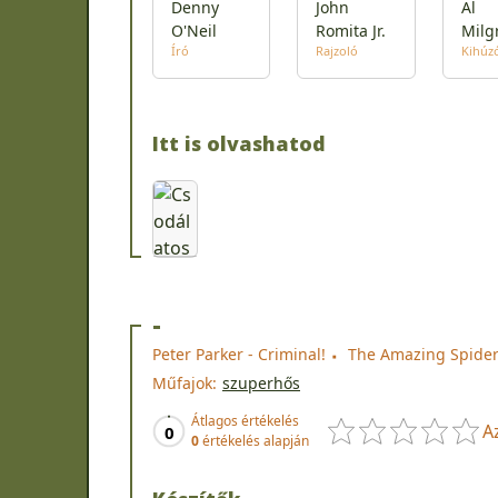
Denny
John
Al
O'Neil
Romita Jr.
Milg
Író
Rajzoló
Kihúz
Itt is olvashatod
-
Peter Parker - Criminal!
The Amazing Spider
Műfajok:
szuperhős
Átlagos értékelés
A
0
0
értékelés alapján