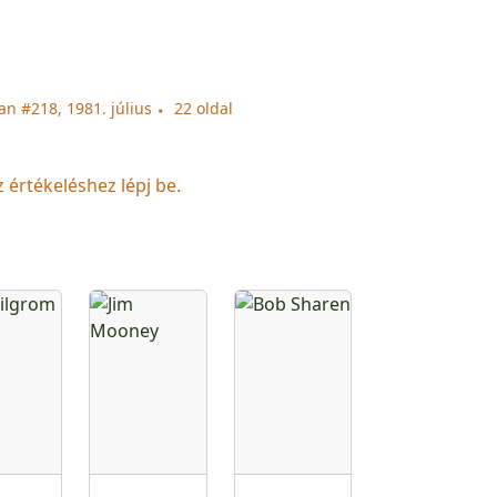
n #218, 1981. július
22 oldal
z értékeléshez lépj be.