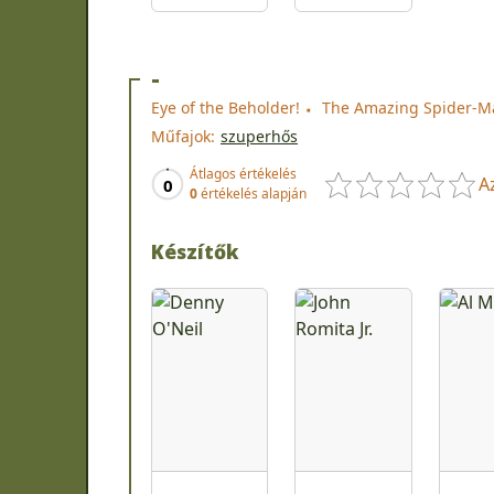
-
Eye of the Beholder!
The Amazing Spider-Ma
Műfajok:
szuperhős
Átlagos értékelés
A
0
0
értékelés alapján
Készítők