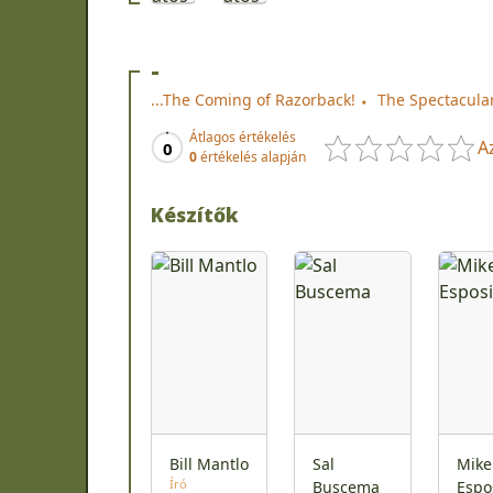
-
...The Coming of Razorback!
The Spectacula
Átlagos értékelés
A
0
0
értékelés alapján
Készítők
Bill Mantlo
Sal
Mike
Író
Buscema
Espo