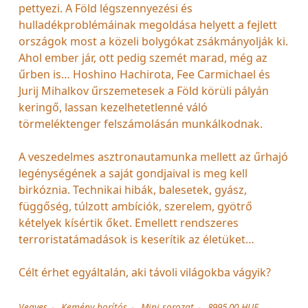
pettyezi. A Föld légszennyezési és
hulladékproblémáinak megoldása helyett a fejlett
országok most a közeli bolygókat zsákmányolják ki.
Ahol ember jár, ott pedig szemét marad, még az
űrben is… Hoshino Hachirota, Fee Carmichael és
Jurij Mihalkov űrszemetesek a Föld körüli pályán
keringő, lassan kezelhetetlenné váló
törmeléktenger felszámolásán munkálkodnak.
A veszedelmes asztronautamunka mellett az űrhajó
legénységének a saját gondjaival is meg kell
birkóznia. Technikai hibák, balesetek, gyász,
függőség, túlzott ambíciók, szerelem, gyötrő
kételyek kísértik őket. Emellett rendszeres
terroristatámadások is keserítik az életüket…
Célt érhet egyáltalán, aki távoli világokba vágyik?
Vegyes
Kemény borítós
Mini sorozat
8995.00 HUF