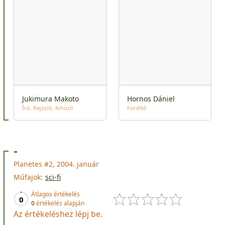
Jukimura Makoto
Hornos Dániel
Író
Rajzoló
Kihúzó
Fordító
-
Planetes #2, 2004. január
Műfajok:
sci-fi
Átlagos értékelés
0
0
értékelés alapján
Az értékeléshez lépj be.