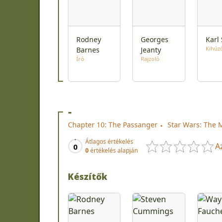
Rodney
Georges
Karl 
Kihúz
Barnes
Jeanty
Író
Rajzoló
-
Chapter 10: The Passanger
Star Wars: The 
Átlagos értékelés
A
0
0
értékelés alapján
Készítők