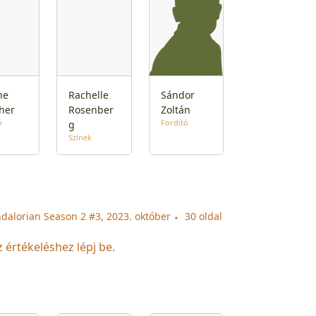
ne
Rachelle
Sándor
her
Rosenber
Zoltán
ó
Fordító
g
Színek
dalorian Season 2 #3, 2023. október
30 oldal
z értékeléshez lépj be.