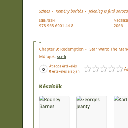
Színes
Kemény borítós
Jelenleg is futó soroza
ISBN/ISSN
MEGTEKI
978-963-6901-44-8
2066
-
Chapter 9: Redemption
Star Wars: The Man
Műfajok:
sci-fi
Átlagos értékelés
A
0
0
értékelés alapján
Készítők