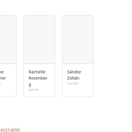
ne
Rachelle
Sándor
her
Rosenber
Zoltán
ó
Fordító
g
Színek
használók