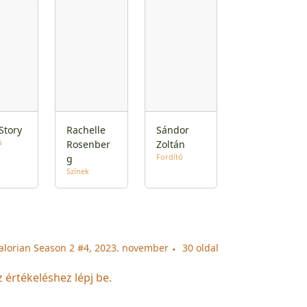
Story
Rachelle
Sándor
ó
Rosenber
Zoltán
Fordító
g
Színek
alorian Season 2 #4, 2023. november
30 oldal
z értékeléshez lépj be.