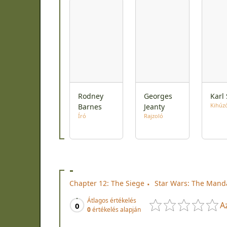
Rodney
Georges
Karl 
Kihúz
Barnes
Jeanty
Író
Rajzoló
-
Chapter 12: The Siege
Star Wars: The Mand
Átlagos értékelés
A
0
0
értékelés alapján