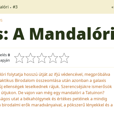
alóri
#3
«
US
s: A Mandalór
kelés
0
lapján
óri folytatja hosszú útját az ifjú védencével, megpróbálva
Galaktikus Birodalom összeomlása után azonban a galaxis
 új ellenségek leselkednek rájuk. Szerencséjükre ismerősök
z útjukon. De vajon van még egy mandalóri a Tatuinon?
nságos utat a békahölgynek és értékes petéinek a mindig
a birodalmi erők maradványaival, a pókszerű lényekkel és a