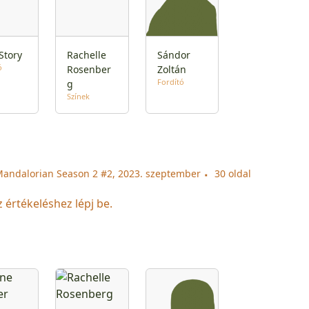
Story
Rachelle
Sándor
ó
Rosenber
Zoltán
Fordító
g
Színek
Mandalorian Season 2 #2, 2023. szeptember
30 oldal
z értékeléshez lépj be.