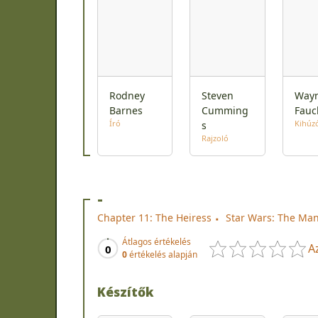
Rodney
Steven
Way
Barnes
Cumming
Fauc
Író
Kihúz
s
Rajzoló
-
Chapter 11: The Heiress
Star Wars: The Man
Átlagos értékelés
A
0
0
értékelés alapján
Készítők