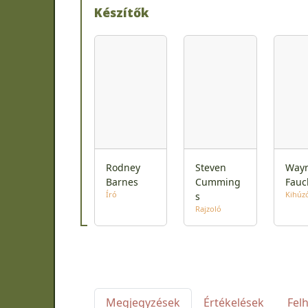
Készítők
Rodney
Steven
Way
Barnes
Cumming
Fauc
Író
Kihúz
s
Rajzoló
Megjegyzések
Értékelések
Fel