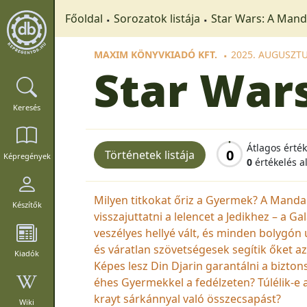
Főoldal
Sorozatok listája
Star Wars: A Mand
MAXIM KÖNYVKIADÓ KFT.
2025. AUGUSZT
Star War
Keresés
Átlagos érté
0
Történetek listája
Képregények
0
értékelés a
Milyen titkokat őriz a Gyermek? A Mandal
Készítők
visszajuttatni a lelencet a Jedikhez – a 
veszélyes hellyé vált, és minden bolygón
és váratlan szövetségesek segítik őket a
Kiadók
Képes lesz Din Djarin garantálni a bizto
éhes Gyermekkel a fedélzeten? Túlélik-e 
krayt sárkánnyal való összecsapást?
Wiki