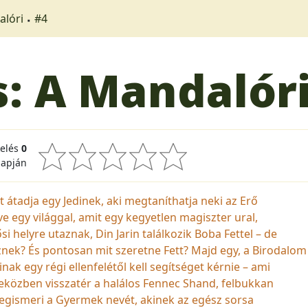
alóri
#4
s: A Mandalór
kelés
0
lapján
átadja egy Jedinek, aki megtaníthatja neki az Erő
ve egy világgal, amit egy kegyetlen magiszter ural,
i helyre utaznak, Din Jarin találkozik Boba Fettel – de
znek? És pontosan mit szeretne Fett? Majd egy, a Birodalom
nak egy régi ellenfelétől kell segítséget kérnie – ami
közben visszatér a halálos Fennec Shand, felbukkan
egismeri a Gyermek nevét, akinek az egész sorsa