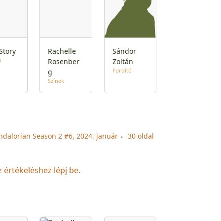
Story
Rachelle
Sándor
ó
Rosenber
Zoltán
Fordító
g
Színek
ndalorian Season 2 #6, 2024. január
30 oldal
z értékeléshez lépj be.