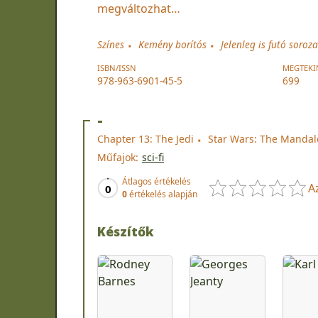
megváltozhat…
Színes
Kemény borítós
Jelenleg is futó soroza
ISBN/ISSN
MEGTEKI
978-963-6901-45-5
699
-
Chapter 13: The Jedi
Star Wars: The Mandal
Műfajok:
sci-fi
Átlagos értékelés
A
0
0
értékelés alapján
Készítők