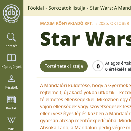
Főoldal
Sorozatok listája
Star Wars: A Mand
MAXIM KÖNYVKIADÓ KFT.
2025. OKTÓBER
Star War
Keresés
Átlagos érté
0
Történetek listája
Képregények
0
értékelés a
A Mandalóri küldetése, hogy a Gyermeket 
Készítők
rejtelmeit, új akadályokba ütközik – kezd
félelmetes ellenségekkel. Miközben egy ős
vajon ellenségek vagy szövetségesek les
Kiadók
elleni veszélyes lépés közben a Mandalóri
gyorsan átcsap mentőexpedícióba. Minde
Ahsoka Tano, a Mandalóri pedig végre m
Wiki