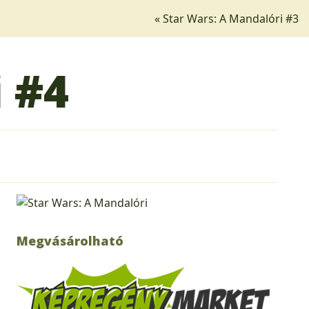
« Star Wars: A Mandalóri #3
i
#4
Megvásárolható