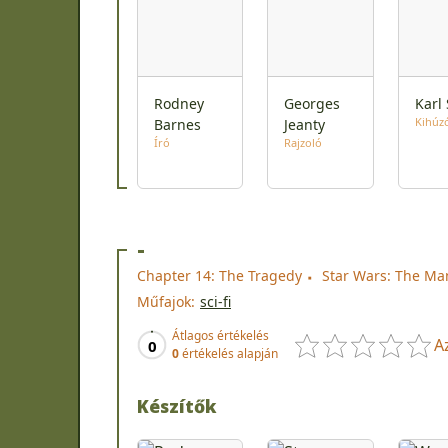
Rodney
Georges
Karl 
Kihúz
Barnes
Jeanty
Író
Rajzoló
-
Chapter 14: The Tragedy
Star Wars: The Ma
Műfajok:
sci-fi
Átlagos értékelés
A
0
0
értékelés alapján
Készítők