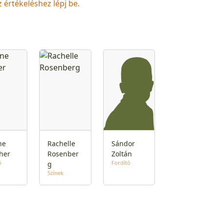
z értékeléshez lépj be.
ne
Rachelle
Sándor
her
Rosenber
Zoltán
ó
Fordító
g
Színek