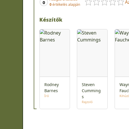
A
0
0
értékelés alapján
Készítők
Rodney
Steven
Way
Barnes
Cumming
Fauc
Író
Kihúz
s
Rajzoló