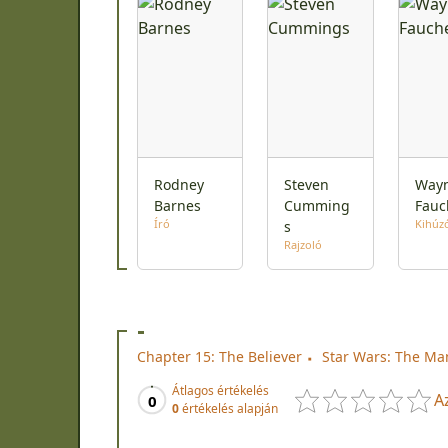
Rodney
Steven
Way
Barnes
Cumming
Fauc
Író
Kihúz
s
Rajzoló
-
Chapter 15: The Believer
Star Wars: The Ma
Átlagos értékelés
A
0
0
értékelés alapján