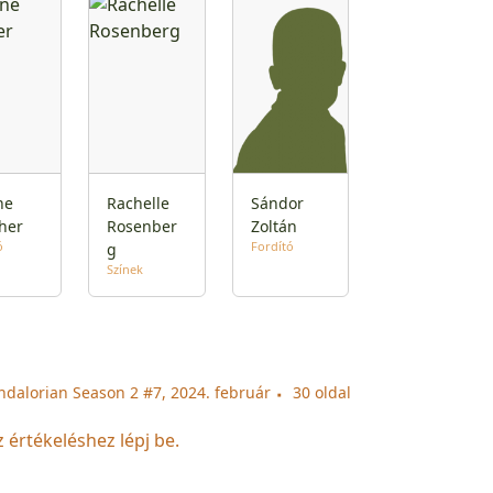
ne
Rachelle
Sándor
her
Rosenber
Zoltán
ó
Fordító
g
Színek
ndalorian Season 2 #7, 2024. február
30 oldal
z értékeléshez lépj be.