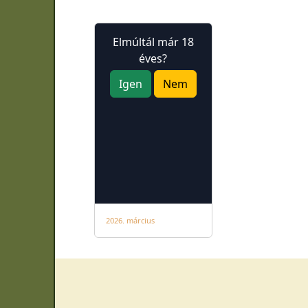
Elmúltál már 18
éves?
Igen
Nem
2026. március