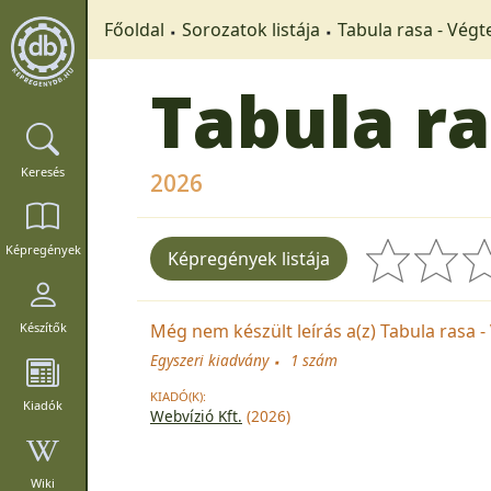
Főoldal
Sorozatok listája
Tabula rasa - Végt
Tabula ra
Keresés
2026
Képregények
Képregények listája
Még nem készült leírás a(z) Tabula rasa -
Készítők
Egyszeri kiadvány
1 szám
KIADÓ(K):
Kiadók
Webvízió Kft.
(2026)
Wiki