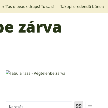
« T'as d'beaux draps! Tu sais!
|
Takopi eredendő bűne »
be zárva