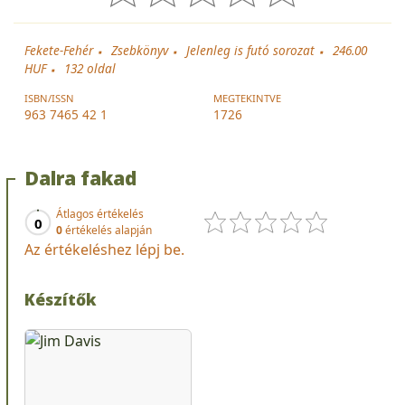
Fekete-Fehér
Zsebkönyv
Jelenleg is futó sorozat
246.00
HUF
132
oldal
ISBN/ISSN
MEGTEKINTVE
963 7465 42 1
1726
Dalra fakad
Átlagos értékelés
0
0
értékelés alapján
Az értékeléshez lépj be.
Készítők