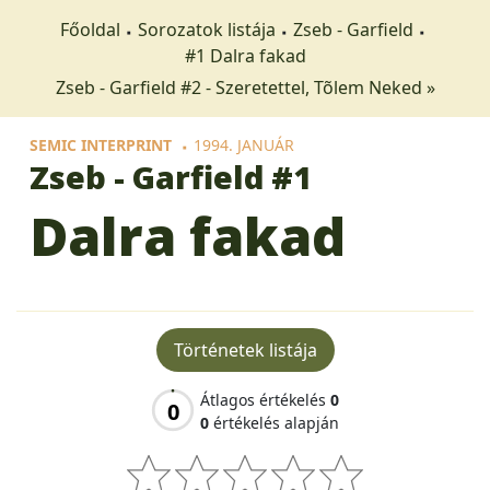
Főoldal
Sorozatok listája
Zseb - Garfield
#1 Dalra fakad
Zseb - Garfield #2 - Szeretettel, Tõlem Neked »
SEMIC INTERPRINT
1994. JANUÁR
Zseb - Garfield
#1
Dalra fakad
Történetek listája
Átlagos értékelés
0
0
0
értékelés alapján