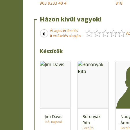
963 9233 40 4
818
Házon kívül vagyok!
Átlagos értékelés
A
0
0
értékelés alapján
Készítők
Jim Davis
Boronyák
Nag
Író
Rajzoló
Rita
Ágn
Fordító
Fordí