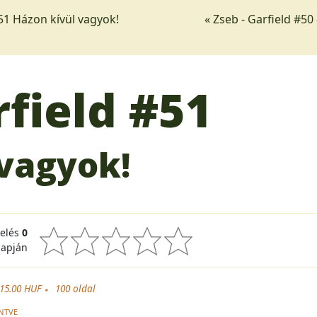
51 Házon kívül vagyok!
« Zseb - Garfield #50
rfield
#51
 vagyok!
kelés
0
lapján
15.00 HUF
100
oldal
NTVE