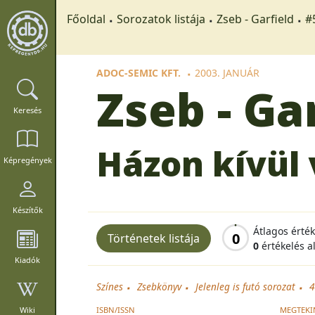
Főoldal
Sorozatok listája
Zseb - Garfield
#
ADOC-SEMIC KFT.
2003. JANUÁR
Zseb - Ga
Keresés
Házon kívül
Képregények
Készítők
Átlagos érté
0
Történetek listája
0
értékelés a
Kiadók
Színes
Zsebkönyv
Jelenleg is futó sorozat
4
ISBN/ISSN
MEGTEKI
Wiki