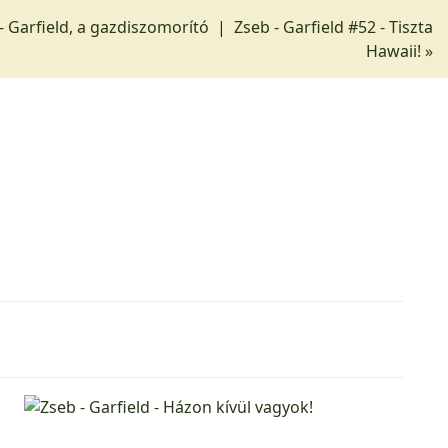
 - Garfield, a gazdiszomorító
|
Zseb - Garfield #52 - Tiszta
Hawaii! »