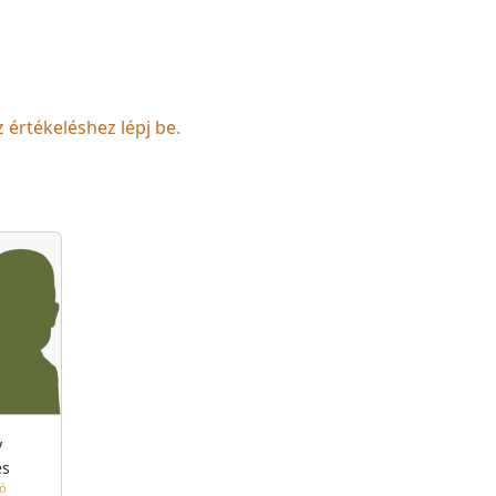
z értékeléshez lépj be.
y
es
tó