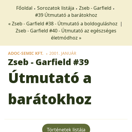
Főoldal
Sorozatok listája
Zseb - Garfield
#39 Útmutató a barátokhoz
« Zseb - Garfield #38 - Útmutató a boldoguláshoz
|
Zseb - Garfield #40 - Útmutató az egészséges
életmódhoz »
ADOC-SEMIC KFT.
2001. JANUÁR
Zseb - Garfield
#39
Útmutató a
barátokhoz
Történetek listája