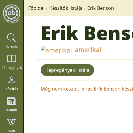
Főoldal
Készítők listája
Erik Benson
Erik Ben
Keresés
amerikai
Képregények
Képregények listája
Még nem készült leírás Erik Benson készít
Készítők
Kiadók
Wiki