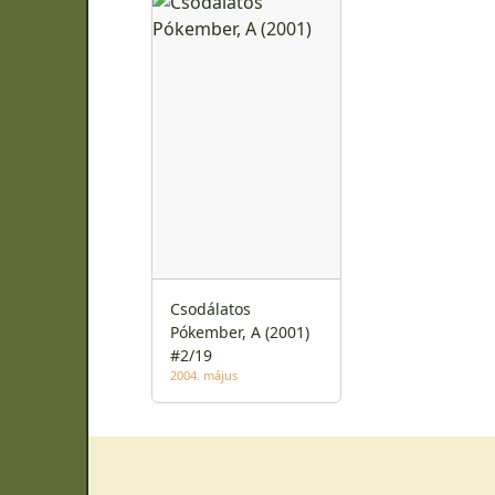
Csodálatos
Pókember, A (2001)
#2/19
2004. május