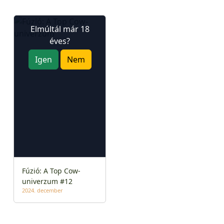
Elmúltál már 18
éves?
Igen
Nem
Fúzió: A Top Cow-
univerzum #12
2024. december