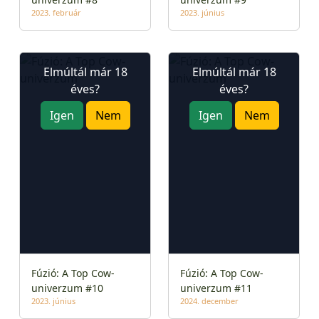
2023. február
2023. június
Elmúltál már 18
Elmúltál már 18
éves?
éves?
Igen
Nem
Igen
Nem
Fúzió: A Top Cow-
Fúzió: A Top Cow-
univerzum #10
univerzum #11
2023. június
2024. december