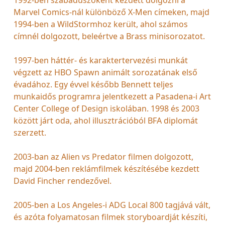
Marvel Comics-nál különböző X-Men címeken, majd
1994-ben a WildStormhoz került, ahol számos
címnél dolgozott, beleértve a Brass minisorozatot.
1997-ben háttér- és karaktertervezési munkát
végzett az HBO Spawn animált sorozatának első
évadához. Egy évvel később Bennett teljes
munkaidős programra jelentkezett a Pasadena-i Art
Center College of Design iskolában. 1998 és 2003
között járt oda, ahol illusztrációból BFA diplomát
szerzett.
2003-ban az Alien vs Predator filmen dolgozott,
majd 2004-ben reklámfilmek készítésébe kezdett
David Fincher rendezővel.
2005-ben a Los Angeles-i ADG Local 800 tagjává vált,
és azóta folyamatosan filmek storyboardját készíti,