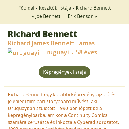
Főoldal
Készítők listája
Richard Bennett
« Joe Bennett
|
Erik Benson »
Richard Bennett
Richard James Bennett Lamas
uruguayi
58 éves
Képregények listája
Richard Bennett egy korábbi képregényrajzoló és
jelenlegi filmipari storyboard művész, aki
Uruguayban született. 1990-ben lépett be a
képregényiparba, amikor a Continuity Comics
számára ceruzázta és inkozta a Cyberad sorozatot.
1992-ben szabadúszóként kezdett dolgozni a