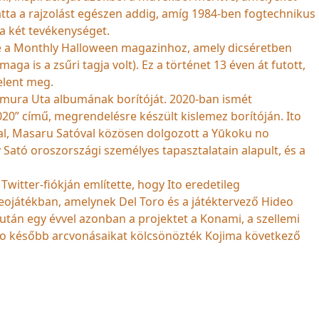
tta a rajzolást egészen addig, amíg 1984-ben fogtechnikus
 a két tevékenységet.
be a Monthly Halloween magazinhoz, amely dicséretben
a is a zsűri tagja volt). Ez a történet 13 éven át futott,
elent meg.
ōmura Uta albumának borítóját. 2020-ban ismét
20” című, megrendelésre készült kislemez borítóján. Ito
val, Masaru Satóval közösen dolgozott a Yūkoku no
Sató oroszországi személyes tapasztalatain alapult, és a
Twitter-fiókján említette, hogy Ito eredetileg
ideojátékban, amelynek Del Toro és a játéktervező Hideo
 után egy évvel azonban a projektet a Konami, a szellemi
 Toro később arcvonásaikat kölcsönözték Kojima következő