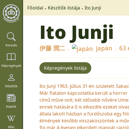
Főoldal
Készítők listája
Ito Junji
Ito Junji
Keresés
伊藤 潤二
japán
63 
Képregények
Képregények listája
Ito Junji 1963. július 31-én született Sa
Készítők
Már fiatalon kapcsolatba került a horr
című műve volt; két idősebb nővére Ume
ennek hatására ő is elkezdte ezeket olvas
Kiadók
általa lakott házban a fürdőszoba egy föld
élmények később visszaköszöntek a műv
Ito már 4 évesen elkezdett mangát rajzol
Wiki