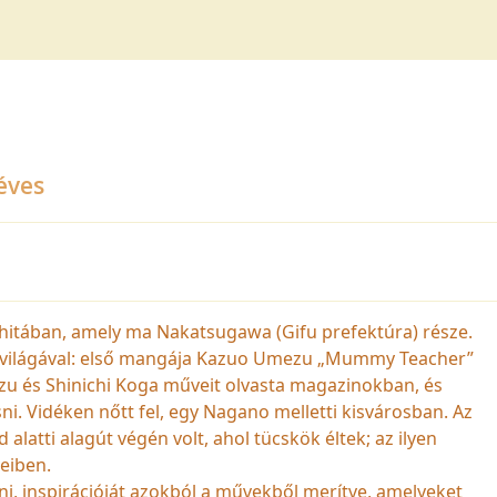
éves
kashitában, amely ma Nakatsugawa (Gifu prefektúra) része.
or világával: első mangája Kazuo Umezu „Mummy Teacher”
zu és Shinichi Koga műveit olvasta magazinokban, és
ni. Vidéken nőtt fel, egy Nagano melletti kisvárosban. Az
 alatti alagút végén volt, ahol tücskök éltek; az ilyen
eiben.
ni, inspirációját azokból a művekből merítve, amelyeket