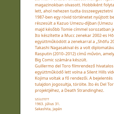
magazinokban olvasott. Hobbiként folyta
lett, ahol nehezen tudta összeegyeztetni
1987-ben egy rövid történetet nyújtott 
részesült a Kazuo Umezu-díjban (Umezu mag
majd később Tomie címmel sorozatban j
Ito készítette a Mucc zenekar 2002-es H
együttműködött a zenekarral a „Shōfu 20
Takashi Nagasakival és a volt diplomatá
Rasputin (2010–2012) című művön, amely 
Big Comic számára készült.
Guillermo del Toro filmrendező hivatalos 
együttműködő lett volna a Silent Hills v
Kojima voltak a fő rendezői. A bejelentés
tulajdon jogosultja, törölte. Ito és Del
projektjéhez, a Death Strandinghez.
SZÜLETETT
1963. július 31.
Sakashita, Japán