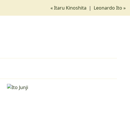
« Itaru Kinoshita
|
Leonardo Ito »