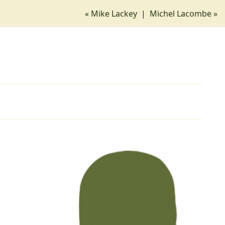
« Mike Lackey
|
Michel Lacombe »