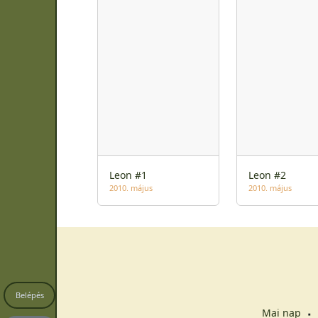
Leon #1
Leon #2
2010. május
2010. május
Belépés
Mai nap