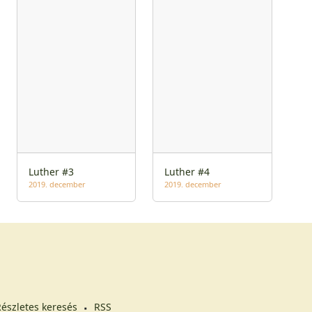
Luther #3
Luther #4
2019. december
2019. december
észletes keresés
RSS