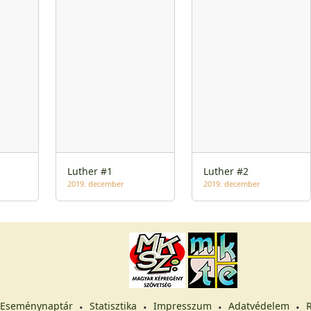
Luther #1
Luther #2
2019. december
2019. december
Eseménynaptár
Statisztika
Impresszum
Adatvédelem
R