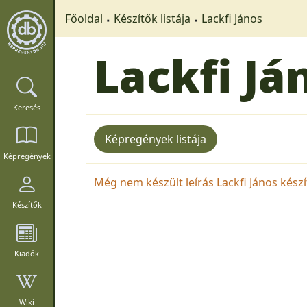
Főoldal
Készítők listája
Lackfi János
Lackfi Já
Keresés
Képregények listája
Képregények
Még nem készült leírás Lackfi János készít
Készítők
Kiadók
Wiki